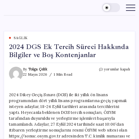
Skip
to
content
SAĞLIK
2024 DGS Ek Tercih Süreci Hakkında
Bilgiler ve Boş Kontenjanlar
2024
By
Tolga Çelik
yorumlar kapalı
DGS
22 Mayıs 2026
1 Min Read
Ek
Tercih
Süreci
2024 Dikey Geçiş Sınavı (DGS) ile iki yıllık ön lisans
Hakkında
programından dört yıllık lisans programlarına geçiş yapmak
Bilgiler
ve
isteyen adaylar, 18-24 Eylül tarihleri arasında tercihlerini
Boş
yaptı. Heyecanla beklenen DGS tercih sonuçları, ÖSYM
Kontenjanlar
tarafından duyuruldu ve yerleştirme işlemleri başarıyla
için
tamamlandı. Adaylar, 27 Eylül 2024 tarihinde saat 10:00’dan
itibaren yerleştirme sonuçlarını resmi ÖSYM web sitesi olan
https://sonuc.osym.gov.tr adresinden T.C. kimlik numarası ve