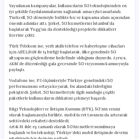
Yayınlanan kampanyalar, kullanıcıların 5G teknolojisinden en
iyi şekilde faydalanmalarını sağlamak amacıyla tasarlandı.
Turkcell, 5G dönemiyle birlikte hız ve kapsama alanı açısından
önemli adımlar attı. Şirket, 5G hizmetlerini İstanbul’da
başlatarak Togg’un da desteklediği projelerle dikkatleri
üzerine çekti.
Türk Telekom ise, yerli akıllı telefon ve haberleşme cihazları
için ASELSAN ile iş birliği başlatarak, ülke genelinde 5G
altyapısını güçlendirme hedefinde olduğunu duyurdu. Ayrıca,
AKM’de düzenlediği gala gecesinde 5G vizyonunu kamuoyuyla
paylaştı.
Vodafone ise, P3 ölçümleriyle Türkiye genelindeki 5G
performansını ortaya koyarak, bu alandaki liderliğini
pekiştirdi. Şirket, 5G hizmetleriyle ilgili sunduğu çeşitli
paketlerle kullanıcıların dikkatini çekmeyi başardı.
Bilgi Teknolojileri ve İletişim Kurumu (BTK), 5G’nin resmi
olarak başlamasıyla birlikte, mobil ücret tavanını da artırarak
sektördeki rekabeti destekledi.
Artık 81 ilde eş zamanlı olarak 5G hizmetleri sunulmaya
başlandı ve bu teknoloji, Türkiye’deki mobil iletişimde devrim
niteliğinde bir değişim sağladı.