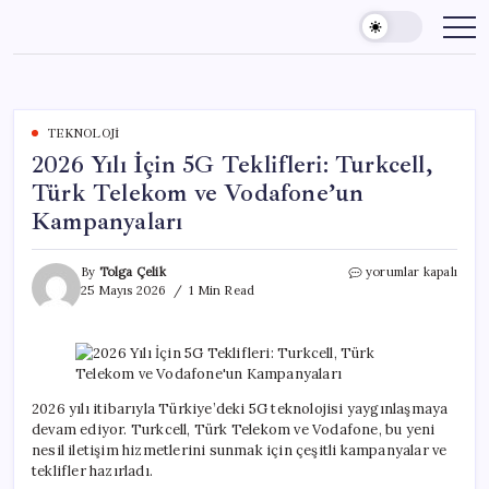
Skip
to
content
TEKNOLOJI
2026 Yılı İçin 5G Teklifleri: Turkcell,
Türk Telekom ve Vodafone’un
Kampanyaları
2026
By
Tolga Çelik
yorumlar kapalı
Yılı
25 Mayıs 2026
1 Min Read
İçin
5G
Teklifleri:
Turkcell,
Türk
Telekom
2026 yılı itibarıyla Türkiye’deki 5G teknolojisi yaygınlaşmaya
ve
devam ediyor. Turkcell, Türk Telekom ve Vodafone, bu yeni
Vodafone’un
nesil iletişim hizmetlerini sunmak için çeşitli kampanyalar ve
Kampanyaları
teklifler hazırladı.
için