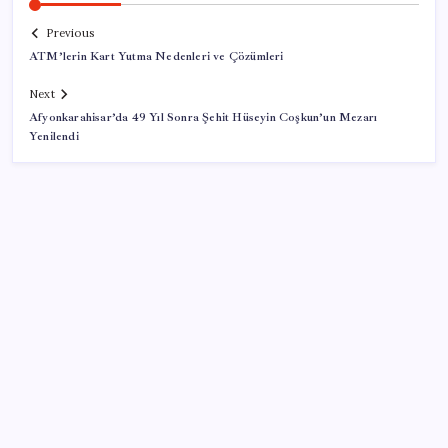
Previous
ATM’lerin Kart Yutma Nedenleri ve Çözümleri
Next
Afyonkarahisar’da 49 Yıl Sonra Şehit Hüseyin Coşkun’un Mezarı
Yenilendi
SON YAZILAR
İBB Davası’nda yeni gelişme: Tahliye kararı çıkmadı!
Dervişoğlu’ndan ‘Bayrak kaldırıyorum’ mitingine