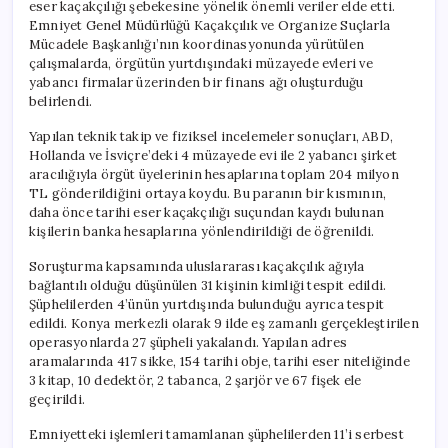
eser kaçakçılığı şebekesine yönelik önemli veriler elde etti.
Emniyet Genel Müdürlüğü Kaçakçılık ve Organize Suçlarla
Mücadele Başkanlığı’nın koordinasyonunda yürütülen
çalışmalarda, örgütün yurtdışındaki müzayede evleri ve
yabancı firmalar üzerinden bir finans ağı oluşturduğu
belirlendi.
Yapılan teknik takip ve fiziksel incelemeler sonuçları, ABD,
Hollanda ve İsviçre’deki 4 müzayede evi ile 2 yabancı şirket
aracılığıyla örgüt üyelerinin hesaplarına toplam 204 milyon
TL gönderildiğini ortaya koydu. Bu paranın bir kısmının,
daha önce tarihi eser kaçakçılığı suçundan kaydı bulunan
kişilerin banka hesaplarına yönlendirildiği de öğrenildi.
Soruşturma kapsamında uluslararası kaçakçılık ağıyla
bağlantılı olduğu düşünülen 31 kişinin kimliği tespit edildi.
Şüphelilerden 4’ünün yurtdışında bulunduğu ayrıca tespit
edildi. Konya merkezli olarak 9 ilde eş zamanlı gerçekleştirilen
operasyonlarda 27 şüpheli yakalandı. Yapılan adres
aramalarında 417 sikke, 154 tarihi obje, tarihi eser niteliğinde
3 kitap, 10 dedektör, 2 tabanca, 2 şarjör ve 67 fişek ele
geçirildi.
Emniyetteki işlemleri tamamlanan şüphelilerden 11’i serbest