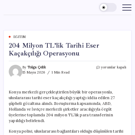
Skip
to
content
EĞITIM
204 Milyon TL’lik Tarihi Eser
Kaçakçılığı Operasyonu
204
By
Tolga Çelik
yorumlar kapalı
Milyon
15 Mayıs 2026
1 Min Read
TL’lik
Tarihi
Eser
Konya merkezli gerçekleştirilen büyük bir operasyonla,
Kaçakçılığı
uluslararası tarihi eser kaçakçılığı yaptığı iddia edilen 27
Operasyonu
için
şüpheli gözaltına alındı. Soruşturma kapsamında, ABD,
Hollanda ve İsviçre merkezli şirketler aracılığıyla örgüt
üyelerine toplamda 204 milyon TL’lik para transferinin
yapıldığı belirlendi.
Konya polisi, uluslararası bağlantıları olduğu düşünülen tarihi