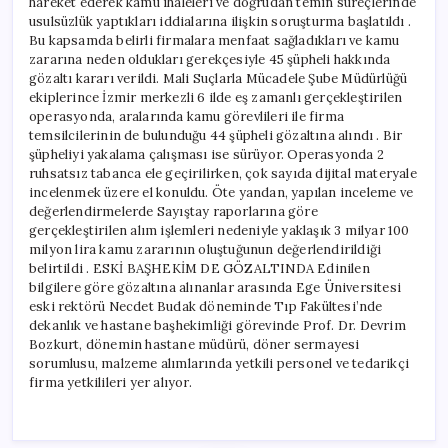
hareket ederek kamu ihaleleri ve doğrudan temin süreçlerinde
usulsüzlük yaptıkları iddialarına ilişkin soruşturma başlatıldı .
Bu kapsamda belirli firmalara menfaat sağladıkları ve kamu
zararına neden oldukları gerekçesiyle 45 şüpheli hakkında
gözaltı kararı verildi. Mali Suçlarla Mücadele Şube Müdürlüğü
ekiplerince İzmir merkezli 6 ilde eş zamanlı gerçekleştirilen
operasyonda, aralarında kamu görevlileri ile firma
temsilcilerinin de bulunduğu 44 şüpheli gözaltına alındı . Bir
şüpheliyi yakalama çalışması ise sürüyor. Operasyonda 2
ruhsatsız tabanca ele geçirilirken, çok sayıda dijital materyale
incelenmek üzere el konuldu. Öte yandan, yapılan inceleme ve
değerlendirmelerde Sayıştay raporlarına göre
gerçekleştirilen alım işlemleri nedeniyle yaklaşık 3 milyar 100
milyon lira kamu zararının oluştuğunun değerlendirildiği
belirtildi . ESKİ BAŞHEKİM DE GÖZALTINDA Edinilen
bilgilere göre gözaltına alınanlar arasında Ege Üniversitesi
eski rektörü Necdet Budak döneminde Tıp Fakültesi’nde
dekanlık ve hastane başhekimliği görevinde Prof. Dr. Devrim
Bozkurt, dönemin hastane müdürü, döner sermayesi
sorumlusu, malzeme alımlarında yetkili personel ve tedarikçi
firma yetkilileri yer alıyor.