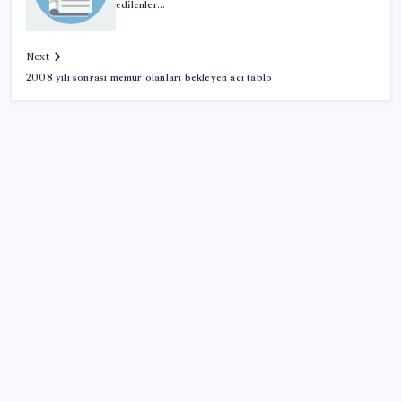
edilenler…
Next
2008 yılı sonrası memur olanları bekleyen acı tablo
SON YAZILAR
İBB Davası’nda yeni gelişme: Tahliye kararı çıkmadı!
Dervişoğlu’ndan ‘Bayrak kaldırıyorum’ mitingine
çağrı
Ekonomide 1987 çöküşü mümkün… Efsane yatırımcı