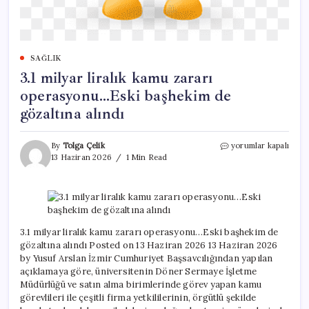
SAĞLIK
3.1 milyar liralık kamu zararı
operasyonu…Eski başhekim de
gözaltına alındı
3.1
By
Tolga Çelik
yorumlar kapalı
milyar
13 Haziran 2026
1 Min Read
liralık
kamu
zararı
operasyonu…
Eski
başhekim
3.1 milyar liralık kamu zararı operasyonu…Eski başhekim de
de
gözaltına alındı Posted on 13 Haziran 2026 13 Haziran 2026
gözaltına
by Yusuf Arslan İzmir Cumhuriyet Başsavcılığından yapılan
alındı
açıklamaya göre, üniversitenin Döner Sermaye İşletme
için
Müdürlüğü ve satın alma birimlerinde görev yapan kamu
görevlileri ile çeşitli firma yetkililerinin, örgütlü şekilde