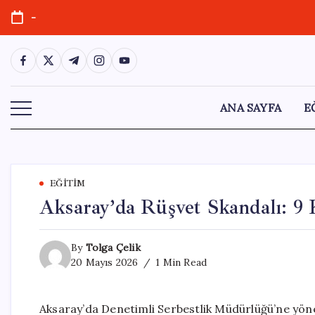
Skip
-
to
content
https://www.facebook.com/
https://twitter.com/
https://t.me/
https://www.instagram.com/
https://youtube.com/
ANA SAYFA
E
EĞITIM
Aksaray’da Rüşvet Skandalı: 9 
By
Tolga Çelik
20 Mayıs 2026
1 Min Read
Aksaray’da Denetimli Serbestlik Müdürlüğü’ne yöne