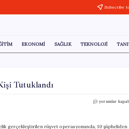
Subscribe t
ĞİTİM
EKONOMİ
SAĞLIK
TEKNOLOJİ
TANI
Kişi Tutuklandı
Aksaray’da
yorumlar kapal
Rüşvet
Skandalı:
9
Kişi
lik gerçekleştirilen rüşvet operasyonunda, 10 şüpheliden