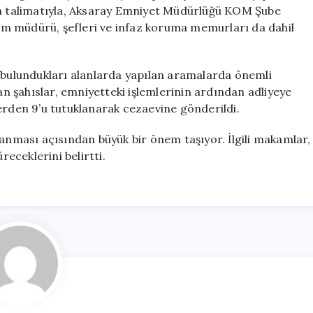
Tutuklandı
nın talimatıyla, Aksaray Emniyet Müdürlüğü KOM Şube
için
m müdürü, şefleri ve infaz koruma memurları da dahil
n bulundukları alanlarda yapılan aramalarda önemli
nan şahıslar, emniyetteki işlemlerinin ardından adliyeye
erden 9’u tutuklanarak cezaevine gönderildi.
lanması açısından büyük bir önem taşıyor. İlgili makamlar,
eceklerini belirtti.