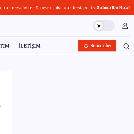
o our newsletter & never miss our best posts.
Subscribe Now!
TIM
İLETİŞİM
Subscribe
ı
SON YAZILAR
Madenciler Meclis’e yürüyor