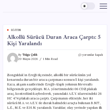
Skip
to
content
EĞITIM
Alkollü Sürücü Duran Araca Çarptı: 5
Kişi Yaralandı
Alkollü
By
Tolga Çelik
yorumlar kapalı
Sürücü
20 Mayıs 2026
1 Min Read
Duran
Araca
Çarptı:
Zonguldak’ın Ereğli ilçesinde, alkollü bir sürücünün yol
5
kenarında duran bir araca çarpması sonucu 5 kişi yaralandı.
Kişi
Yaralandı
Kaza, akşam saatlerinde Ereğli-Alaplı yolunun Mevrealtı
için
bölgesinde gerçekleşti. M.A. yönetimindeki 06 CDZ plakalı
araç, kontrolünü kaybederek, yanındaki A.E.Y. idaresindeki 26
HC 474 plakalı araca çarptı. Çarpmanın etkisiyle, her iki
sürücü M.A. ve A.E.Y. ile durak halindeki araçta bulunan B.N.T.,
L.E., M.E. ve S.H.N. yaralandı. Yaralılar, olay yerinde yapılan ilk