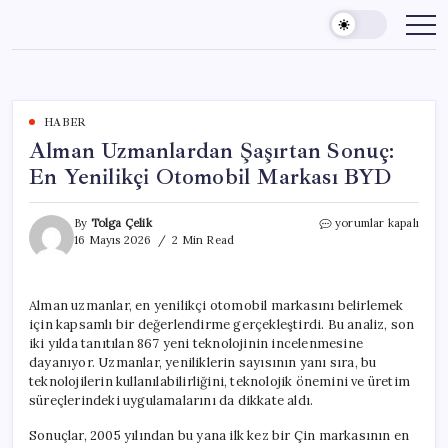
Skip
to
content
HABER
Alman Uzmanlardan Şaşırtan Sonuç:
En Yenilikçi Otomobil Markası BYD
Alman
By
Tolga Çelik
yorumlar kapalı
Uzmanlardan
16 Mayıs 2026
2 Min Read
Şaşırtan
Sonuç:
En
Alman uzmanlar, en yenilikçi otomobil markasını belirlemek
Yenilikçi
için kapsamlı bir değerlendirme gerçekleştirdi. Bu analiz, son
Otomobil
Markası
iki yılda tanıtılan 867 yeni teknolojinin incelenmesine
BYD
dayanıyor. Uzmanlar, yeniliklerin sayısının yanı sıra, bu
için
teknolojilerin kullanılabilirliğini, teknolojik önemini ve üretim
süreçlerindeki uygulamalarını da dikkate aldı.
Sonuçlar, 2005 yılından bu yana ilk kez bir Çin markasının en