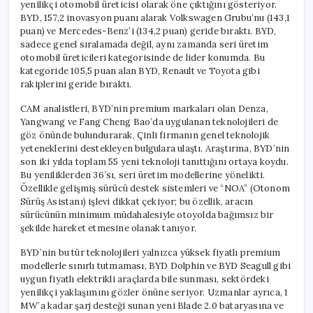
yenilikçi otomobil üreticisi olarak öne çıktığını gösteriyor.
BYD, 157,2 inovasyon puanı alarak Volkswagen Grubu’nu (143,1
puan) ve Mercedes-Benz’i (134,2 puan) geride bıraktı. BYD,
sadece genel sıralamada değil, aynı zamanda seri üretim
otomobil üreticileri kategorisinde de lider konumda. Bu
kategoride 105,5 puan alan BYD, Renault ve Toyota gibi
rakiplerini geride bıraktı.
CAM analistleri, BYD’nin premium markaları olan Denza,
Yangwang ve Fang Cheng Bao’da uygulanan teknolojileri de
göz önünde bulundurarak, Çinli firmanın genel teknolojik
yeteneklerini destekleyen bulgulara ulaştı. Araştırma, BYD’nin
son iki yılda toplam 55 yeni teknoloji tanıttığını ortaya koydu.
Bu yeniliklerden 36’sı, seri üretim modellerine yönelikti.
Özellikle gelişmiş sürücü destek sistemleri ve “NOA” (Otonom
Sürüş Asistanı) işlevi dikkat çekiyor; bu özellik, aracın
sürücünün minimum müdahalesiyle otoyolda bağımsız bir
şekilde hareket etmesine olanak tanıyor.
BYD’nin bu tür teknolojileri yalnızca yüksek fiyatlı premium
modellerle sınırlı tutmaması, BYD Dolphin ve BYD Seagull gibi
uygun fiyatlı elektrikli araçlarda bile sunması, sektördeki
yenilikçi yaklaşımını gözler önüne seriyor. Uzmanlar ayrıca, 1
MW’a kadar şarj desteği sunan yeni Blade 2.0 bataryasına ve