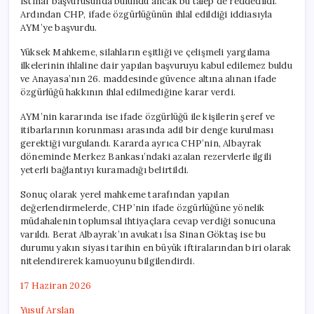
istinaf başvurusunda bulundu ancak bu talep de reddedildi.
Ardından CHP, ifade özgürlüğünün ihlal edildiği iddiasıyla
AYM’ye başvurdu.
Yüksek Mahkeme, silahların eşitliği ve çelişmeli yargılama
ilkelerinin ihlaline dair yapılan başvuruyu kabul edilemez buldu
ve Anayasa’nın 26. maddesinde güvence altına alınan ifade
özgürlüğü hakkının ihlal edilmediğine karar verdi.
AYM’nin kararında ise ifade özgürlüğü ile kişilerin şeref ve
itibarlarının korunması arasında adil bir denge kurulması
gerektiği vurgulandı. Kararda ayrıca CHP’nin, Albayrak
döneminde Merkez Bankası’ndaki azalan rezervlerle ilgili
yeterli bağlantıyı kuramadığı belirtildi.
Sonuç olarak yerel mahkeme tarafından yapılan
değerlendirmelerde, CHP’nin ifade özgürlüğüne yönelik
müdahalenin toplumsal ihtiyaçlara cevap verdiği sonucuna
varıldı. Berat Albayrak’ın avukatı İsa Sinan Göktaş ise bu
durumu yakın siyasi tarihin en büyük iftiralarından biri olarak
nitelendirerek kamuoyunu bilgilendirdi.
17 Haziran 2026
Yusuf Arslan