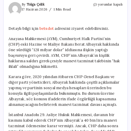
Anayasa
By
Tolga Çelik
yorumlar kapalı
Mahkemesi,
17 Haziran 2026
1 Min Read
CHP’nin
128
Milyar
Detaylı bilgi için
betsdot
adresini ziyaret edebilirsiniz.
Dolar
İddiasını
Anayasa Mahkemesi (AYM), Cumhuriyet Halk Partisi’nin
Reddetti
(CHP) eski Hazine ve Maliye Bakanı Berat Albayrak hakkında
için
öne sürdüğü “128 milyar dolar” iddiasına ilişkin yaptığı
başvuruyu geri çevirdi. AYM, CHP’nin Albayrak’ın kişilik
haklarına saldırı gerekçesiyle manevi tazminat talebinin “hak
ihlali” olmadığına hükmetti.
Karara göre, 2020 yılından itibaren CHP Genel Başkanı ve
diğer parti yöneticileri, Albayrak hakkında çeşitli açıklamalar
yapmış ve partinin sosyal medya hesapları üzerinden bu
konuyla ilgili paylaşımlarda bulunmuştu. Bu durum üzerine
Albayrak, söz konusu ifadelerin ifade özgürlüğü kapsamına
alınamayacağını belirterek manevi tazminat davası açmıştı.
İstanbul Anadolu 29. Asliye Hukuk Mahkemesi, davanın bir
kısmını kabul ederek CHP’nin Albayrak’a 40 bin lira manevi
tazminat ödemesine karar vermişti. Ancak, CHP daha sonra