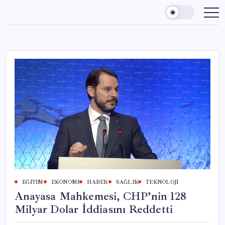
Skip
to
content
EĞITIM
EKONOMI
HABER
SAĞLIK
TEKNOLOJI
Anayasa Mahkemesi, CHP’nin 128
Milyar Dolar İddiasını Reddetti