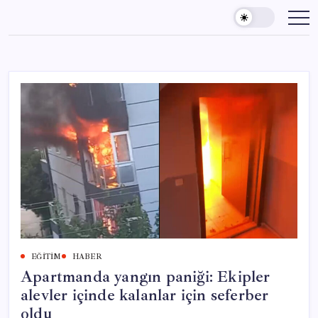
Skip
to
content
EĞITIM
HABER
Apartmanda yangın paniği: Ekipler
alevler içinde kalanlar için seferber
oldu