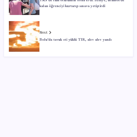
YKS’de tüm oturumlar sona erdi. İtfaiye, asansörde
kalan öğrenciyi kurtarıp sınava yetiştirdi
Next
Bolu’da tavuk eti yüklü TIR, alev alev yandı
SON YAZILAR
Pezeşkiyan: Teslim olmaya zorlanırsak savaşırız,