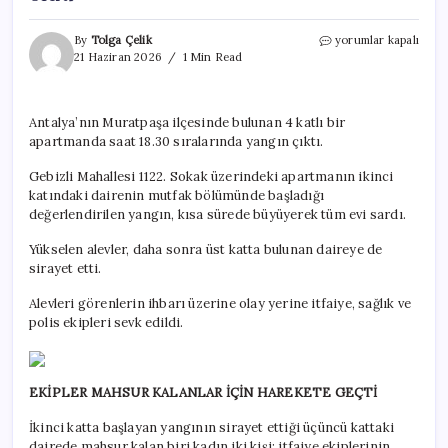
Apartmanda
By
Tolga Çelik
yorumlar kapalı
yangın
21 Haziran 2026
1 Min Read
paniği:
Ekipler
alevler
Antalya’nın Muratpaşa ilçesinde bulunan 4 katlı bir
içinde
apartmanda saat 18.30 sıralarında yangın çıktı.
kalanlar
için
Gebizli Mahallesi 1122. Sokak üzerindeki apartmanın ikinci
seferber
oldu
katındaki dairenin mutfak bölümünde başladığı
için
değerlendirilen yangın, kısa sürede büyüyerek tüm evi sardı.
Yükselen alevler, daha sonra üst katta bulunan daireye de
sirayet etti.
Alevleri görenlerin ihbarı üzerine olay yerine itfaiye, sağlık ve
polis ekipleri sevk edildi.
EKİPLER MAHSUR KALANLAR İÇİN HAREKETE GEÇTİ
İkinci katta başlayan yangının sirayet ettiği üçüncü kattaki
dairede mahsur kalan biri kadın iki kişi; itfaiye ekiplerinin