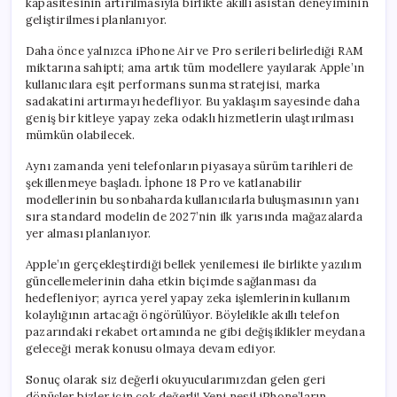
kapasitesinin artırılmasıyla birlikte akıllı asistan deneyiminin
geliştirilmesi planlanıyor.
Daha önce yalnızca iPhone Air ve Pro serileri belirlediği RAM
miktarına sahipti; ama artık tüm modellere yayılarak Apple’ın
kullanıcılara eşit performans sunma stratejisi, marka
sadakatini artırmayı hedefliyor. Bu yaklaşım sayesinde daha
geniş bir kitleye yapay zeka odaklı hizmetlerin ulaştırılması
mümkün olabilecek.
Aynı zamanda yeni telefonların piyasaya sürüm tarihleri de
şekillenmeye başladı. İphone 18 Pro ve katlanabilir
modellerinin bu sonbaharda kullanıcılarla buluşmasının yanı
sıra standard modelin de 2027’nin ilk yarısında mağazalarda
yer alması planlanıyor.
Apple’ın gerçekleştirdiği bellek yenilemesi ile birlikte yazılım
güncellemelerinin daha etkin biçimde sağlanması da
hedefleniyor; ayrıca yerel yapay zeka işlemlerinin kullanım
kolaylığının artacağı öngörülüyor. Böylelikle akıllı telefon
pazarındaki rekabet ortamında ne gibi değişiklikler meydana
geleceği merak konusu olmaya devam ediyor.
Sonuç olarak siz değerli okuyucularımızdan gelen geri
dönüşler bizler için çok değerli! Yeni nesil iPhone’ların