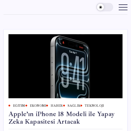
Skip
to
content
EĞITIM
EKONOMI
HABER
SAĞLIK
TEKNOLOJI
Apple’ın iPhone 18 Modeli ile Yapay
Zeka Kapasitesi Artacak