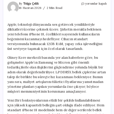
Apple’ın
By
Tolga Çelik
yorumlar kapalı
iPhone
16 Haziran 2026
2 Min Read
18
Modeli
ile
Apple, teknoloji dünyasında ses getirecek yenilikleriyle
Yapay
dikkatleri üzerine çekmek üzere. Şirketin merakla beklenen
Zeka
Kapasitesi
yeni telefonu iPhone 18, özellikleri sayesinde kullanıcıların
Artacak
beğenisini kazanmayı hedefliyor. Cihazın standart
için
versiyonunda bulunacak 12GB RAM, yapay zeka işlevselliğini
üst seviyeye taşımak için özel olarak tasarlandı.
Güney Kore merkezli basında yer alan haberlere göre, bu
gelişmeler Apple’ın Samsung ve Micron gibi önemli
tedarikçilerle olan ilişkilerini güçlendirme yolunda büyük bir
adım olarak değerlendiriliyor. LPDDR5X bellek çiplerine artan
talep ile birlikte bu süreçte hız kazanması bekleniyor. Bunun
yanı sıra, maliyet artışlarını tüketici fiyatlarına yansıtmadan
yönetme planları yapılan yorumlarda öne çıkıyor; böylece
müşteri memnuniyetinin korunması amaçlanıyor.
Yeni Siri fonksiyonlarının etkili bir şekilde kullanılabilmesi
için yüksek kapasiteli belleğin şart olduğu ifade ediliyor. Hem
standart iPhone 18 modelinde hem de diğer serilerde bellek