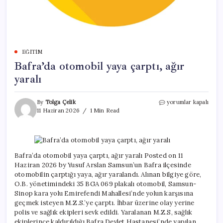
EĞITIM
Bafra’da otomobil yaya çarptı, ağır
yaralı
Bafra’da
By
Tolga Çelik
yorumlar kapalı
otomobil
11 Haziran 2026
1 Min Read
yaya
çarptı,
ağır
yaralı
için
Bafra’da otomobil yaya çarptı, ağır yaralı Posted on 11
Haziran 2026 by Yusuf Arslan Samsun’un Bafra ilçesinde
otomobilin çarptığı yaya, ağır yaralandı. Alınan bilgiye göre,
O.B. yönetimindeki 35 BGA 069 plakalı otomobil, Samsun-
Sinop kara yolu Emirefendi Mahallesi’nde yolun karşısına
geçmek isteyen M.Z.S.’ye çarptı. İhbar üzerine olay yerine
polis ve sağlık ekipleri sevk edildi. Yaralanan M.Z.S, sağlık
ekiplerince kaldırıldığı Bafra Devlet Hastanesi’nde yapılan