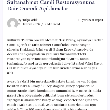
Sultanahmet Camii Restorasyonuna
Dair Önemli Açıklamalar
Bakan
By
Tolga Çelik
yorumlar kapalı
Ersoy’dan
13 Haziran 2026
2 Min Read
Ayasofya
ve
Sultanahmet
Kültür ve Turizm Bakanı Mehmet Nuri Ersoy, Ayasofya-i Kebir
Camii
Cami-i Şerifi ile Sultanahmet Camii’ndeki restorasyon
Restorasyonuna
Dair
süreçleri hakkında bilgi verdi. Bakan Ersoy, Ayasofya’da
Önemli
devam eden çalışmaların yanı sıra Sultanahmet’teki
Açıklamalar
restorasyon işlerinin tamamlandığını duyurdu. Basın
için
toplantısı, Ayasofya’da gerçekleştirildi ve İstanbul Valisi Davut
Gül ile birlikte Ayasofya Bilim Kurulu’ndan uzmanlar da yer
aldı.
Ayasofya’da 11 bin metrekarelik iskele kurulumu yapıldığını
belirten Bakan Ersoy, “Kuzey, doğu ve güney cepheleri ile
minaresinde iskele kurulumunu tamamladık. Minare altındaki
galeri giriş bölgesinde çelik platform sistemi oluşturduk.
Yaptığımız analizlerde kuzey ve doğu cephelerinde çimento
esaslı sıvalar tespit ettik ve bu sıvaların temizlenmesi için
yaklaşık 2 bin 800 metrekare alanda titiz bir çalışma