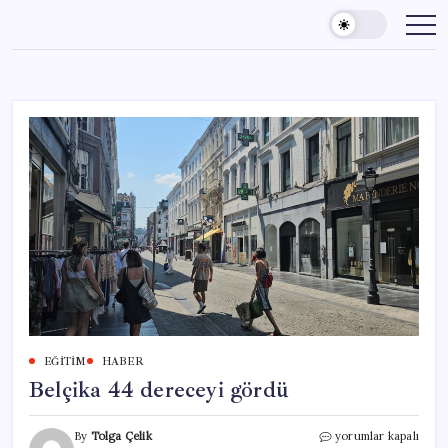
Skip
to
content
EĞITIM
HABER
Belçika 44 dereceyi gördü
Belçika
By
Tolga Çelik
yorumlar kapalı