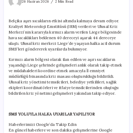
44
26 Haziran 2026
2 Min Read
dereceyi
gördü
için
Belçika aşırı sıcakların etkisi altında kalmaya devam ediyor.
Kraliyet Meteoroloji Emstitüsü (IRM) verileri ve Ulusal Kriz
Merkezi’nin kararıyla kırmızı alarm verilen Liege bölgesinde
hava sıcaklıkları beklenen 40 dereceyi aşarak 44 dereceye
ulaştı. Ulusal kriz merkezi Liege’de yaşayan halka acil durum
SMS’leri göndererek uyarılarda bulunuyor.
Kırmızı alarm bölgesi olarak ilan edilen ve aşırı sıcakların
yaşandığı Liege şehrinde gelişmeleri anlık olarak takip etmek
ve müdahaleleri koordine etmek amacıyla İl emniyet
müdürlüğü binasında kriz masası oluşturulduğu bildirildi.
Ulusal kriz yönetimi temsilcileri, belediye yetkilileri, sağlık
ekipleri koordinatörleri ve itfaiye temsilcilerinden oluştuğu
bildirilen kriz yönetimi gelişmeleri yakından takip ediyor.
SMS YOLUYLA HALKA UYARILAR YAPILIYOR
Haberlerimizi Google’da Takip Edin
En güncel haberlere ve son dakika gelişmelerine Google