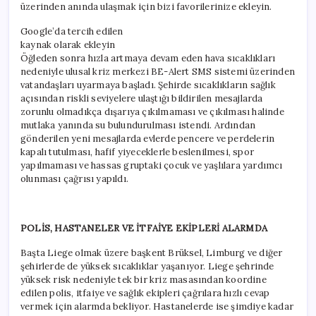
üzerinden anında ulaşmak için bizi favorilerinize ekleyin.
Google’da tercih edilen
kaynak olarak ekleyin
Öğleden sonra hızla artmaya devam eden hava sıcaklıkları
nedeniyle ulusal kriz merkezi BE-Alert SMS sistemi üzerinden
vatandaşları uyarmaya başladı. Şehirde sıcaklıkların sağlık
açısından riskli seviyelere ulaştığı bildirilen mesajlarda
zorunlu olmadıkça dışarıya çıkılmaması ve çıkılması halinde
mutlaka yanında su bulundurulması istendi. Ardından
gönderilen yeni mesajlarda evlerde pencere ve perdelerin
kapalı tutulması, hafif yiyeceklerle beslenilmesi, spor
yapılmaması ve hassas gruptaki çocuk ve yaşlılara yardımcı
olunması çağrısı yapıldı.
POLİS, HASTANELER VE İTFAİYE EKİPLERİ ALARMDA
Başta Liege olmak üzere başkent Brüksel, Limburg ve diğer
şehirlerde de yüksek sıcaklıklar yaşanıyor. Liege şehrinde
yüksek risk nedeniyle tek bir kriz masasından koordine
edilen polis, itfaiye ve sağlık ekipleri çağrılara hızlı cevap
vermek için alarmda bekliyor. Hastanelerde ise şimdiye kadar