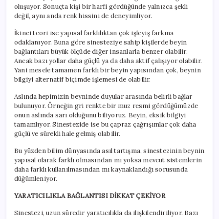
oluşuyor. Sonuçta kişi bir harfi gördüğünde yalnızca şekli
değil, aynı anda renk hissini de deneyimliyor.
İkinci teori ise yapısal farklılıktan çok işleyiş farkına
odaklanıyor. Buna göre sinesteziye sahip kişilerde beyin
bağlantıları büyük ölçüde diğer insanlarla benzer olabilir.
Ancak bazı yollar daha güçlü ya da daha aktif çalışıyor olabilir.
Yani mesele tamamen farklı bir beyin yapısından çok, beynin
bilgiyi alternatif biçimde işlemesi de olabilir.
Aslında hepimizin beyninde duyular arasında belirli bağlar
bulunuyor. Örneğin gri renkte bir muz resmi gördüğümüzde
onun aslında sarı olduğunu biliyoruz. Beyin, eksik bilgiyi
tamamlıyor. Sinestezide ise bu çapraz çağrışımlar çok daha
güçlü ve sürekli hale gelmiş olabilir.
Bu yüzden bilim dünyasında asıl tartışma, sinestezinin beynin
yapısal olarak farklı olmasından mı yoksa mevcut sistemlerin
daha farklı kullanılmasından mı kaynaklandığı sorusunda
düğümleniyor.
YARATICILIKLA BAĞLANTISI DİKKAT ÇEKİYOR
Sinestezi, uzun süredir yaratıcılıkla da ilişkilendiriliyor. Bazı