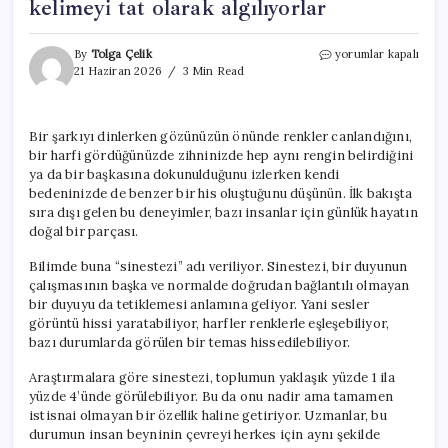
kelimeyi tat olarak algılıyorlar
Beynin
By
Tolga Çelik
yorumlar kapalı
garip
21 Haziran 2026
3 Min Read
oyunu:
Müziği
renk,
Bir şarkıyı dinlerken gözünüzün önünde renkler canlandığını,
kelimeyi
bir harfi gördüğünüzde zihninizde hep aynı rengin belirdiğini
tat
olarak
ya da bir başkasına dokunulduğunu izlerken kendi
algılıyorlar
bedeninizde de benzer bir his oluştuğunu düşünün. İlk bakışta
için
sıra dışı gelen bu deneyimler, bazı insanlar için günlük hayatın
doğal bir parçası.
Bilimde buna “sinestezi” adı veriliyor. Sinestezi, bir duyunun
çalışmasının başka ve normalde doğrudan bağlantılı olmayan
bir duyuyu da tetiklemesi anlamına geliyor. Yani sesler
görüntü hissi yaratabiliyor, harfler renklerle eşleşebiliyor,
bazı durumlarda görülen bir temas hissedilebiliyor.
Araştırmalara göre sinestezi, toplumun yaklaşık yüzde 1 ila
yüzde 4’ünde görülebiliyor. Bu da onu nadir ama tamamen
istisnai olmayan bir özellik haline getiriyor. Uzmanlar, bu
durumun insan beyninin çevreyi herkes için aynı şekilde