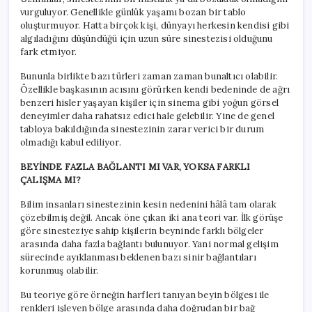
vurguluyor. Genellikle günlük yaşamı bozan bir tablo
oluşturmuyor. Hatta birçok kişi, dünyayı herkesin kendisi gibi
algıladığını düşündüğü için uzun süre sinestezisi olduğunu
fark etmiyor.
Bununla birlikte bazı türleri zaman zaman bunaltıcı olabilir.
Özellikle başkasının acısını görürken kendi bedeninde de ağrı
benzeri hisler yaşayan kişiler için sinema gibi yoğun görsel
deneyimler daha rahatsız edici hale gelebilir. Yine de genel
tabloya bakıldığında sinestezinin zarar verici bir durum
olmadığı kabul ediliyor.
BEYİNDE FAZLA BAĞLANTI MI VAR, YOKSA FARKLI
ÇALIŞMA MI?
Bilim insanları sinestezinin kesin nedenini hâlâ tam olarak
çözebilmiş değil. Ancak öne çıkan iki ana teori var. İlk görüşe
göre sinesteziye sahip kişilerin beyninde farklı bölgeler
arasında daha fazla bağlantı bulunuyor. Yani normal gelişim
sürecinde ayıklanması beklenen bazı sinir bağlantıları
korunmuş olabilir.
Bu teoriye göre örneğin harfleri tanıyan beyin bölgesi ile
renkleri işleyen bölge arasında daha doğrudan bir bağ