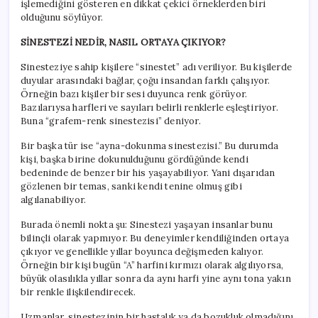
işlemediğini gösteren en dikkat çekici örneklerden biri
olduğunu söylüyor.
SİNESTEZİ NEDİR, NASIL ORTAYA ÇIKIYOR?
Sinesteziye sahip kişilere “sinestet” adı veriliyor. Bu kişilerde
duyular arasındaki bağlar, çoğu insandan farklı çalışıyor.
Örneğin bazı kişiler bir sesi duyunca renk görüyor.
Bazılarıysa harfleri ve sayıları belirli renklerle eşleştiriyor.
Buna “grafem-renk sinestezisi” deniyor.
Bir başka tür ise “ayna-dokunma sinestezisi.” Bu durumda
kişi, başka birine dokunulduğunu gördüğünde kendi
bedeninde de benzer bir his yaşayabiliyor. Yani dışarıdan
gözlenen bir temas, sanki kendi tenine olmuş gibi
algılanabiliyor.
Burada önemli nokta şu: Sinestezi yaşayan insanlar bunu
bilinçli olarak yapmıyor. Bu deneyimler kendiliğinden ortaya
çıkıyor ve genellikle yıllar boyunca değişmeden kalıyor.
Örneğin bir kişi bugün “A” harfini kırmızı olarak algılıyorsa,
büyük olasılıkla yıllar sonra da aynı harfi yine aynı tona yakın
bir renkle ilişkilendirecek.
Uzmanlar, sinestezinin bir hastalık ya da bozukluk olmadığını