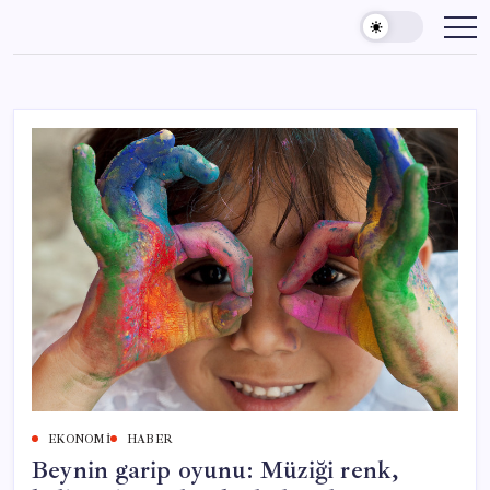
Skip
to
content
EKONOMI
HABER
Beynin garip oyunu: Müziği renk,