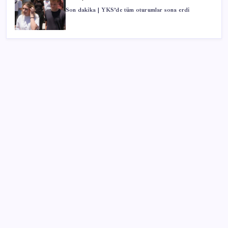
Son dakika | YKS’de tüm oturumlar sona erdi
SON YAZILAR
Pezeşkiyan: Teslim olmaya zorlanırsak savaşırız,
boyun eğmeyiz
ABD, İran bağlantılı kripto para borsasına yaptırım
uyguladı
İYİ Parti’den ‘çerçeve yasa’ hamlesi: Komisyon’dan
canlı yayın açtı