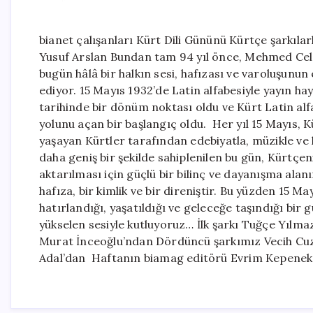
bianet çalışanları Kürt Dili Gününü Kürtçe şarkıla
Yusuf Arslan Bundan tam 94 yıl önce, Mehmed Cela
bugün hâlâ bir halkın sesi, hafızası ve varoluşun
ediyor. 15 Mayıs 1932’de Latin alfabesiyle yayın ha
tarihinde bir dönüm noktası oldu ve Kürt Latin alfab
yolunu açan bir başlangıç oldu. Her yıl 15 Mayıs, K
yaşayan Kürtler tarafından edebiyatla, müzikle ve k
daha geniş bir şekilde sahiplenilen bu gün, Kürtçe
aktarılması için güçlü bir bilinç ve dayanışma alanı
hafıza, bir kimlik ve bir direniştir. Bu yüzden 15 M
hatırlandığı, yaşatıldığı ve geleceğe taşındığı bir 
yükselen sesiyle kutluyoruz… İlk şarkı Tuğçe Yılm
Murat İnceoğlu’ndan Dördüncü şarkımız Vecih Cuzd
Adal’dan Haftanın biamag editörü Evrim Kepenek