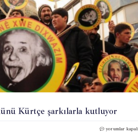
nünü Kürtçe şarkılarla kutluyor
bianet
yorumlar kapal
çalışanları