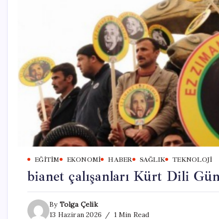
EĞITIM
EKONOMI
HABER
SAĞLIK
TEKNOLOJI
bianet çalışanları Kürt Dili Gü
By
Tolga Çelik
13 Haziran 2026
1 Min Read