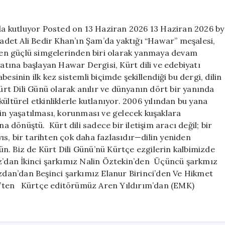
Kürt
Dili
Gününü
rla kutluyor Posted on 13 Haziran 2026 13 Haziran 2026 by
Kürtçe
det Ali Bedir Khan’ın Şam’da yaktığı “Hawar” meşalesi,
şarkılarla
un en güçlü simgelerinden biri olarak yanmaya devam
kutluyor
yatına başlayan Hawar Dergisi, Kürt dili ve edebiyatı
için
esinin ilk kez sistemli biçimde şekillendiği bu dergi, dilin
ürt Dili Günü olarak anılır ve dünyanın dört bir yanında
ültürel etkinliklerle kutlanıyor. 2006 yılından bu yana
nin yaşatılması, korunması ve gelecek kuşaklara
na dönüştü. Kürt dili sadece bir iletişim aracı değil; bir
ayıs, bir tarihten çok daha fazlasıdır—dilin yeniden
gün. Biz de Kürt Dili Günü’nü Kürtçe ezgilerin kalbimizde
az’dan İkinci şarkımız Nalin Öztekin’den Üçüncü şarkmız
an’dan Beşinci şarkımız Elanur Birinci’den Ve Hikmet
’ten Kürtçe editörümüz Aren Yıldırım’dan (EMK)