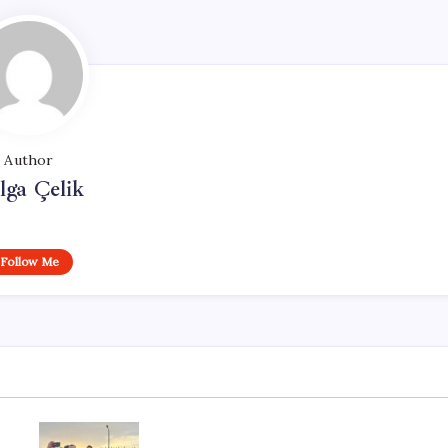
Author
lga Çelik
Follow Me