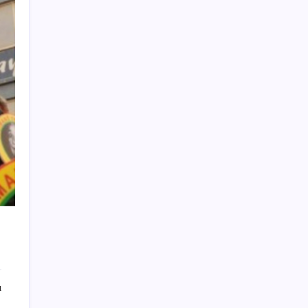
Dervişoğlu’ndan ‘Bayrak kaldırıyorum’
mitingine çağrı
Ekonomide 1987 çöküşü mümkün… Efsane
yatırımcı Michael Burry’den rekor kıran
borsada felaket senaryosu
Akaryakıtta tabela değişiyor: Benzinde
indirim yolda
Madenciler Meclis’e yürüyor
ABD’de su tesislerine siber saldırı
Sony Tepkilere Kulak Asmadı: PlayStation
Disk Kararı Devam Ediyor
CHP Manisa İl Başkanlığı’nda kavga: 1 yaralı
ChatGPT artık ünlü yazarların tarzını taklit
etmeyi reddediyor
Azimut Holding/ Salar: Onaylardan sonra
ı
Yapı Kredi’nin dağıtım ağlarına entegre