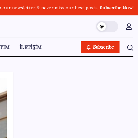
o our newsletter & never miss our best posts.
Subscribe Now!
TIM
İLETİŞİM
Subscribe
SON YAZILAR
İBB Davası’nda yeni gelişme: Tahliye kararı
çıkmadı!