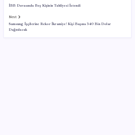
İBB Davasında Beş Kişinin Tahliyesi İstendi
Next
Samsung İşçilerine Rekor İkramiye! Kişi Başına 340 Bin Dolar
Dağıtılacak
SON YAZILAR
Meta’nın Yapay Zeka Modeli Dışarı Sızdı: Siber
Saldırı Oldu mu?
Mevduat faizinde mart ayından bu yana bir ilk
yaşandı!