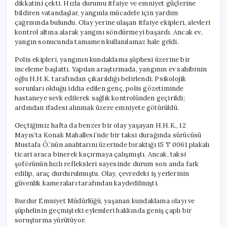
dikkatini çekti. Hızla durumu itfaiye ve emniyet güçlerine
bildiren vatandaşlar, yangınla mücadele için yardım
çağrısında bulundu. Olay yerine ulaşan itfaiye ekipleri, alevleri
kontrol altına alarak yangını söndürmeyi başardı. Ancak ev,
yangın sonucunda tamamen kullanılamaz hale geldi.
Polis ekipleri, yangının kundaklama şüphesi üzerine bir
inceleme başlattı. Yapılan araştırmada, yangının ev sahibinin
oğlu H.H.K. tarafından çıkarıldığı belirlendi. Psikolojik
sorunları olduğu iddia edilen genç, polis gözetiminde
hastaneye sevk edilerek sağlık kontrolünden geçirildi;
ardından ifadesi alınmak üzere emniyete götürüldü.
Geçtiğimiz hafta da benzer bir olay yaşayan H.H.K., 12
Mayıs’ta Konak Mahallesi’nde bir taksi durağında sürücüsü
Mustafa Ö.’nün anahtarını üzerinde bıraktığı 15 T 0061 plakalı
ticari araca binerek kaçırmaya çalışmıştı. Ancak, taksi
şoförünün hızlı refleksleri sayesinde durum son anda fark
edilip, araç durdurulmuştu. Olay, çevredeki iş yerlerinin
güvenlik kameraları tarafından kaydedilmişti.
Burdur Emniyet Müdürlüğü, yaşanan kundaklama olayı ve
şüphelinin geçmişteki eylemleri hakkında geniş çaplı bir
soruşturma yürütüyor.