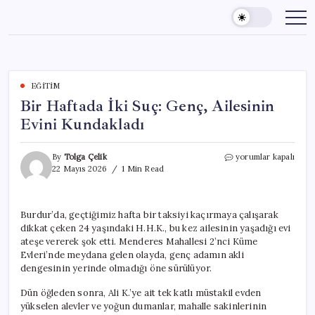
Skip
to
content
EĞITIM
Bir Haftada İki Suç: Genç, Ailesinin
Evini Kundakladı
Bir
By
Tolga Çelik
yorumlar kapalı
Haftada
22 Mayıs 2026
1 Min Read
İki
Suç:
Genç,
Burdur’da, geçtiğimiz hafta bir taksiyi kaçırmaya çalışarak
Ailesinin
dikkat çeken 24 yaşındaki H.H.K., bu kez ailesinin yaşadığı evi
Evini
Kundakladı
ateşe vererek şok etti. Menderes Mahallesi 2’nci Küme
için
Evleri’nde meydana gelen olayda, genç adamın akli
dengesinin yerinde olmadığı öne sürülüyor.
Dün öğleden sonra, Ali K.’ye ait tek katlı müstakil evden
yükselen alevler ve yoğun dumanlar, mahalle sakinlerinin