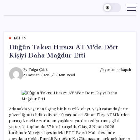
Skip
to
content
EĞITIM
Düğün Takısı Hırsızı ATM’de Dört
Kişiyi Daha Mağdur Etti
Düğün
By
Tolga Çelik
yorumlar kapalı
Takısı
2 Haziran 2026
2 Min Read
Hırsızı
ATM’de
Dört
Kişiyi
Daha
Mağdur
Adana’da yaşanan ilginç bir hırsızlık olayı, yaşlı vatandaşların
Etti
güvenliğini tehdit ediyor. 49 yaşındaki Sinan Eleş, ATM’lerden
için
para çekmekte zorlanan yaşlılara yardım ediyormuş gibi
yaparak, toplamda 37 bin lira çaldı. Olay, 3 Nisan 2026
tarihinde Yüreğir ilçesindeki PTT Evleri Mahallesi’nde
meydana geldi. Emekli Erdoğan K. (75), maaşını çekmek üzere