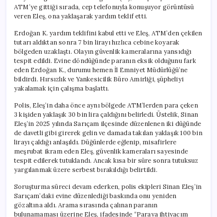
ATM’ye gittiği sırada, cep telefonuyla konuşuyor görüntüsü
veren Eleş, ona yaklaşarak yardım teklif etti.
Erdoğan K. yardım teklifini kabul etti ve Eleş, ATM’den çekilen
tutarı aldıktan sonra 7 bin lirayı hızlıca cebine koyarak
bölgeden uzaklaştı. Olayın güvenlik kameralarına yansıdığı
tespit edildi. Evine döndüğünde paranın eksik olduğunu fark
eden Erdoğan K., durumu hemen İl Emniyet Müdürlüğü’ne
bildirdi. Hırsızlık ve Yankesicilik Büro Amirliği, şüpheliyi
yakalamak için çalışma başlattı.
Polis, Eleş’in daha önce aynı bölgede ATM’lerden para çeken
3 kişiden yaklaşık 30 bin lira çaldığını belirledi. Üstelik, Sinan
Eleş’in 2025 yılında Sarıçam ilçesinde düzenlenen iki düğünde
de davetli gibi girerek gelin ve damada takılan yaklaşık 100 bin
lirayı çaldığı anlaşıldı. Düğünlerde eğlenip, misafirlere
meşrubat ikram eden Eleş, güvenlik kameraları sayesinde
tespit edilerek tutuklandı. Ancak kısa bir süre sonra tutuksuz
yargılanmak üzere serbest bırakıldığı belirtildi.
Soruşturma süreci devam ederken, polis ekipleri Sinan Eleş’in
Sarıçam’daki evine düzenlediği baskında onu yeniden
gözaltına aldı. Arama sırasında çalınan paranın
bulunamaması üzerine Eleş, ifadesinde “Paraya ihtiyacım