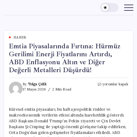
Skip
to
content
HABER
Emtia Piyasalarında Fırtına: Hürmüz
Gerilimi Enerji Fiyatlarını Artırdı,
ABD Enflasyonu Altın ve Diğer
Değerli Metalleri Düşürdü!
Emtia
By
Tolga Çelik
yorumlar kapalı
Piyasalarında
17 Mayıs 2026
2 Min Read
Fırtına:
Hürmüz
Gerilimi
Küresel emtia piyasaları, bu hafta jeopolitik riskler ve
Enerji
makroekonomik verilerin etkisi altında hareketlilik gösterdi.
Fiyatlarını
Artırdı,
ABD Başkanı Donald Trump’ın Pekin ziyareti ve Çin Devlet
ABD
Başkanı Şi Cinping ile yaptığı önemli görüşme takip edilirken,
Enflasyonu
Orta Doğu’dan gelen gelişmeler fiyatlamaları etkiledi. ABD
Altın