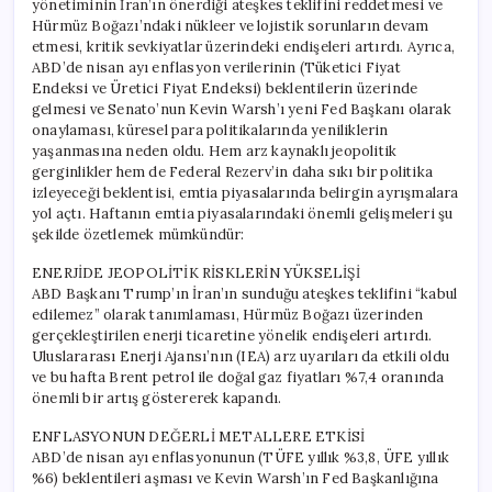
yönetiminin İran’ın önerdiği ateşkes teklifini reddetmesi ve
ve
Hürmüz Boğazı’ndaki nükleer ve lojistik sorunların devam
Diğer
etmesi, kritik sevkiyatlar üzerindeki endişeleri artırdı. Ayrıca,
Değerli
ABD’de nisan ayı enflasyon verilerinin (Tüketici Fiyat
Metalleri
Endeksi ve Üretici Fiyat Endeksi) beklentilerin üzerinde
Düşürdü!
gelmesi ve Senato’nun Kevin Warsh’ı yeni Fed Başkanı olarak
için
onaylaması, küresel para politikalarında yeniliklerin
yaşanmasına neden oldu. Hem arz kaynaklı jeopolitik
gerginlikler hem de Federal Rezerv’in daha sıkı bir politika
izleyeceği beklentisi, emtia piyasalarında belirgin ayrışmalara
yol açtı. Haftanın emtia piyasalarındaki önemli gelişmeleri şu
şekilde özetlemek mümkündür:
ENERJİDE JEOPOLİTİK RİSKLERİN YÜKSELİŞİ
ABD Başkanı Trump’ın İran’ın sunduğu ateşkes teklifini “kabul
edilemez” olarak tanımlaması, Hürmüz Boğazı üzerinden
gerçekleştirilen enerji ticaretine yönelik endişeleri artırdı.
Uluslararası Enerji Ajansı’nın (IEA) arz uyarıları da etkili oldu
ve bu hafta Brent petrol ile doğal gaz fiyatları %7,4 oranında
önemli bir artış göstererek kapandı.
ENFLASYONUN DEĞERLİ METALLERE ETKİSİ
ABD’de nisan ayı enflasyonunun (TÜFE yıllık %3,8, ÜFE yıllık
%6) beklentileri aşması ve Kevin Warsh’ın Fed Başkanlığına