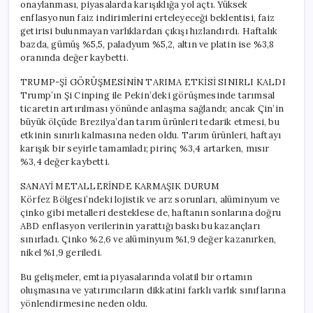
onaylanması, piyasalarda karışıklığa yol açtı. Yüksek
enflasyonun faiz indirimlerini erteleyeceği beklentisi, faiz
getirisi bulunmayan varlıklardan çıkışı hızlandırdı. Haftalık
bazda, gümüş %5,5, paladyum %5,2, altın ve platin ise %3,8
oranında değer kaybetti.
TRUMP-Şİ GÖRÜŞMESİNİN TARIMA ETKİSİ SINIRLI KALDI
Trump’ın Şi Cinping ile Pekin’deki görüşmesinde tarımsal
ticaretin artırılması yönünde anlaşma sağlandı; ancak Çin’in
büyük ölçüde Brezilya’dan tarım ürünleri tedarik etmesi, bu
etkinin sınırlı kalmasına neden oldu. Tarım ürünleri, haftayı
karışık bir seyirle tamamladı; pirinç %3,4 artarken, mısır
%3,4 değer kaybetti.
SANAYİ METALLERİNDE KARMAŞIK DURUM
Körfez Bölgesi’ndeki lojistik ve arz sorunları, alüminyum ve
çinko gibi metalleri desteklese de, haftanın sonlarına doğru
ABD enflasyon verilerinin yarattığı baskı bu kazançları
sınırladı. Çinko %2,6 ve alüminyum %1,9 değer kazanırken,
nikel %1,9 geriledi.
Bu gelişmeler, emtia piyasalarında volatil bir ortamın
oluşmasına ve yatırımcıların dikkatini farklı varlık sınıflarına
yönlendirmesine neden oldu.