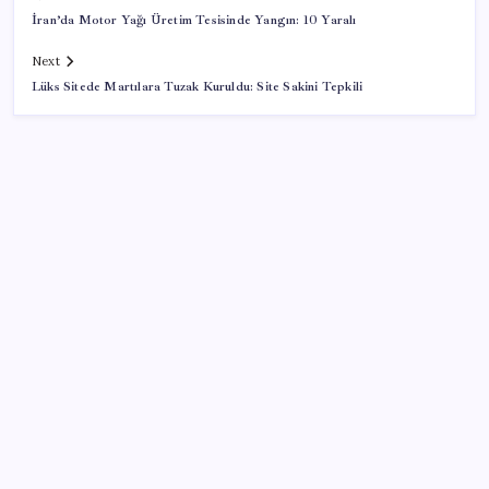
İran’da Motor Yağı Üretim Tesisinde Yangın: 10 Yaralı
Next
Lüks Sitede Martılara Tuzak Kuruldu: Site Sakini Tepkili
SON YAZILAR
Pezeşkiyan: Teslim olmaya zorlanırsak savaşırız,
boyun eğmeyiz
ABD, İran bağlantılı kripto para borsasına yaptırım
uyguladı