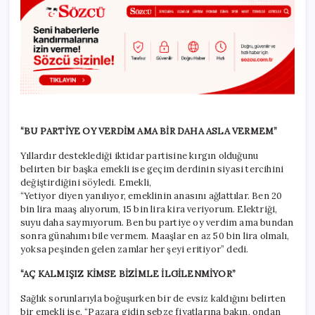
“BU PARTİYE OY VERDİM AMA BİR DAHA ASLA VERMEM”
Yıllardır desteklediği iktidar partisine kırgın olduğunu
belirten bir başka emekli ise geçim derdinin siyasi tercihini
değiştirdiğini söyledi. Emekli,
“Yetiyor diyen yanılıyor, emeklinin anasını ağlattılar. Ben 20
bin lira maaş alıyorum, 15 bin lira kira veriyorum. Elektriği,
suyu daha saymıyorum. Ben bu partiye oy verdim ama bundan
sonra günahımı bile vermem. Maaşlar en az 50 bin lira olmalı,
yoksa peşinden gelen zamlar her şeyi eritiyor” dedi.
“AÇ KALMIŞIZ KİMSE BİZİMLE İLGİLENMİYOR”
Sağlık sorunlarıyla boğuşurken bir de evsiz kaldığını belirten
bir emekli ise, “Pazara gidin sebze fiyatlarına bakın, ondan