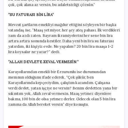
çok, çok alana az versin, bu adaletsizliği çözsün.”
“SU FATURASI BİN LİRA”
Mevcut şartların emekliyi mağdur ettiğini söyleyen bir başka
vatandaş ise, “Maaş yetmiyor, her şey ateş pahası. İlk verdikleri
zam da azdı zaten. Bayram ikramiyelerini her sene bin lira
artıra artıra sonunda kestiler. Daha yeni bin lira su faturası
yatırdım, iki kişiyiz evde. Ne yapalım? 20 bin lira maaşa 1-2
lira koysalar ne yazar?” dedi.
“ALLAH DEVLETE ZEVAL VERMESİN “
Karayollarından emekli bir Erzurumlu ise durumundan
memnun olduğunu ifade ederek, “Çok şükür, ben
Karayollarında kepçeciydim, çalıştım kazandım. Çalışana
verdi devlet, yatan işçiye ne versin? Benim devletten yana bir
sıkıntım yok, Allah zeval vermesin. Maaş yetmez diyenlere
bakma, 100 bin de olsa yetmez derler. Gelecek olan 5 bin lira
zamma da Allah bereket versin” diye konuştu.