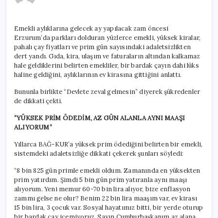
isyan
etti
için
Emekli aylıklarına gelecek ay yapılacak zam öncesi
Erzurum’da parkları dolduran yüzlerce emekli, yüksek kiralar,
pahalı çay fiyatları ve prim gün sayısındaki adaletsizlikten
dert yandı. Gıda, kira, ulaşım ve faturaların altından kalkamaz
hale geldiklerini belirten emekliler, bir bardak çayın dahi lüks
haline geldiğini, aylıklarının ev kirasına gittiğini anlattı.
Bununla birlikte “Devlete zeval gelmesin” diyerek şükredenler
de dikkati çekti.
“YÜKSEK PRİM ÖDEDİM, AZ GÜN ALANLA AYNI MAAŞI
ALIYORUM”
Yıllarca BAĞ-KUR’a yüksek prim ödediğini belirten bir emekli,
sistemdeki adaletsizliğe dikkati çekerek şunları söyledi:
“8 bin 825 gün primle emekli oldum. Zamanında en yüksekten
prim yatırdım. Şimdi 5 bin gün prim yatıranla aynı maaşı
alıyorum. Yeni memur 60-70 bin lira alıyor, bize enflasyon
zammı gelse ne olur? Benim 22 bin lira maaşım var, ev kirası
15 bin lira, 3 çocuk var. Sosyal hayatımız bitti, bir yerde oturup
bir bardak çay içemiyoruz. Sayın Cumhurbaşkanım az alana