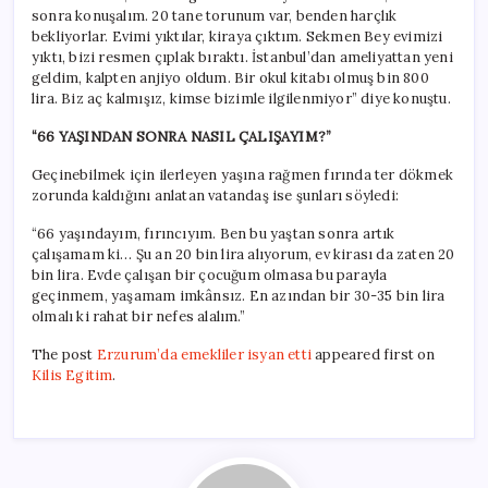
sonra konuşalım. 20 tane torunum var, benden harçlık
bekliyorlar. Evimi yıktılar, kiraya çıktım. Sekmen Bey evimizi
yıktı, bizi resmen çıplak bıraktı. İstanbul’dan ameliyattan yeni
geldim, kalpten anjiyo oldum. Bir okul kitabı olmuş bin 800
lira. Biz aç kalmışız, kimse bizimle ilgilenmiyor” diye konuştu.
“66 YAŞINDAN SONRA NASIL ÇALIŞAYIM?”
Geçinebilmek için ilerleyen yaşına rağmen fırında ter dökmek
zorunda kaldığını anlatan vatandaş ise şunları söyledi:
“66 yaşındayım, fırıncıyım. Ben bu yaştan sonra artık
çalışamam ki… Şu an 20 bin lira alıyorum, ev kirası da zaten 20
bin lira. Evde çalışan bir çocuğum olmasa bu parayla
geçinmem, yaşamam imkânsız. En azından bir 30-35 bin lira
olmalı ki rahat bir nefes alalım.”
The post
Erzurum’da emekliler isyan etti
appeared first on
Kilis Egitim
.