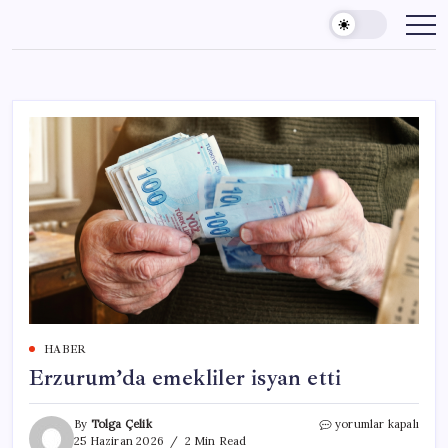
Skip
to
content
HABER
Erzurum’da emekliler isyan etti
Erzurum’da
By
Tolga Çelik
yorumlar kapalı
emekliler
25 Haziran 2026
2 Min Read