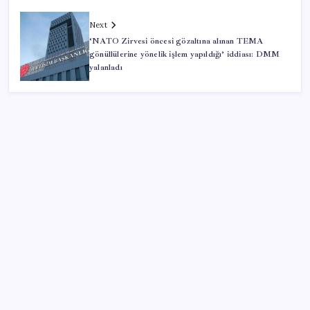
Next
‘NATO Zirvesi öncesi gözaltına alınan TEMA
gönüllülerine yönelik işlem yapıldığı’ iddiası: DMM
yalanladı
SON YAZILAR
Pezeşkiyan: Teslim olmaya zorlanırsak savaşırız,
boyun eğmeyiz
ABD, İran bağlantılı kripto para borsasına yaptırım