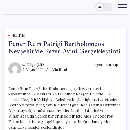
Skip
to
content
EĞITIM
Fener Rum Patriği Bartholomeos
Nevşehir’de Pazar Ayini Gerçekleştirdi
Fener
By
Tolga Çelik
yorumlar kapalı
Rum
17 Mayıs 2026
1 Min Read
Patriği
Bartholomeos
Nevşehir’de
Fener Rum Patriği Bartholomeos, çeşitli ziyaretleri
Pazar
kapsamında 17 Mayıs 2026 tarihinde Nevşehir’e geldi. İlk
Ayini
Gerçekleştirdi
olarak Nevşehir Valiliği ve Belediye Başkanlığı’nı ziyaret eden
için
Bartholomeos, programının ikinci gününde sabah saatlerinde
Derinkuyu ilçesinde pazar ayinine katıldı. İstanbul ve
Yunanistan’dan gelen bir grup ile birlikte Aios Theodoros
Trion kilisesinde gerçekleşen ayinde, Kur’an’dan ayetler
okundu ve ilahiler seslendirildi.