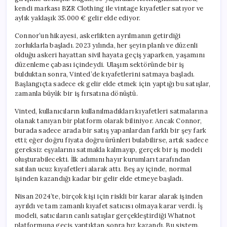
kendi markası BZR Clothing ile vintage kıyafetler satıyor ve
aylık yaklaşık 35.000 € gelir elde ediyor.
Connor’un hikayesi, askerlikten ayrılmanın getirdiği
zorluklarla başladı. 2023 yılında, her şeyin planlı ve düzenli
olduğu askeri hayattan sivil hayata geçiş yaparken, yaşamını
düzenleme çabası içindeydi. Ulaşım sektöründe bir iş
bulduktan sonra, Vinted’de kıyafetlerini satmaya başladı.
Başlangıçta sadece ek gelir elde etmek için yaptığı bu satışlar,
zamanla büyük bir iş fırsatına dönüştü.
Vinted, kullanıcıların kullanılmadıkları kıyafetleri satmalarına
olanak tanıyan bir platform olarak biliniyor. Ancak Connor,
burada sadece arada bir satış yapanlardan farklı bir şey fark
etti; eğer doğru fiyata doğru ürünleri bulabilirse, artık sadece
gereksiz eşyalarını satmakla kalmayıp, gerçek bir iş modeli
oluşturabilecekti. İlk adımını hayır kurumları tarafından
satılan ucuz kıyafetleri alarak attı. Beş ay içinde, normal
işinden kazandığı kadar bir gelir elde etmeye başladı.
Nisan 2024’te, birçok kişi için riskli bir karar alarak işinden
ayrıldı ve tam zamanlı kıyafet satıcısı olmaya karar verdi. İş
modeli, satıcıların canlı satışlar gerçekleştirdiği Whatnot
platformuna geçiş yaptıktan sonra hız kazandı. Bu sistem,