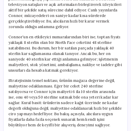
televizyon satışları ve açık artırmaları birleştirerek izleyicileri
aktif bir şekilde satış sürecine dahil ediyor. Canlı yayınlarda
Connor, müzayedeleri on saniye kadar kısa sürelerde
gerçekleştirebiliyor. Bu, alıcıların hızlı bir karar vermek
zorunda olduğu anlamına geliyor.
Connor’un en etkileyici numaralarından biri ise, toptan fiyatı
yaklaşık 8 sterlin olan bir North Face ceketini 48 sterline
satabilmesi. Bu durum, her bir satılan parçada yaklaşık 40
sterlin kar sağlamasına olanak tanıyor. Ancak bu, her on
saniyede 40 sterlin kar ettiği anlamına gelmiyor; işletmenin
maliyetleri, stok yönetimi, ambalajlama, nakliye ve iadeler gibi
unsurları da hesaba katmak gerekiyor.
Stratejisinin temel noktası, ürünün mağaza değerine değil,
maliyetine odaklanması. Eğer bir ceket 240 sterline
satılıyorsa ve Connor için maliyeti 6 ila 10 sterlin arasında
ise, onu 40 veya 50 sterline satmak bile ona yeteri kadar kar
sağlar. Kural basit: ürünlerin sadece kağıt üzerinde ne kadar
değerli olduğuna değil, maliyetine odaklanarak hızlı bir şekilde
ciro yapmayı hedefliyor. Bu bakış açısıyla, alıcılara uygun
fiyatlarla daha fazla seçenek sunarak hem kendi işini
büyütüyor hem de keyifli bir alışveriş deneyimi sağlıyor.