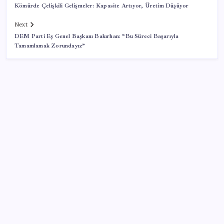
Kömürde Çelişkili Gelişmeler: Kapasite Artıyor, Üretim Düşüyor
Next
DEM Parti Eş Genel Başkanı Bakırhan: “Bu Süreci Başarıyla
Tamamlamak Zorundayız”
SON YAZILAR
Pezeşkiyan: Teslim olmaya zorlanırsak savaşırız,
boyun eğmeyiz
ABD, İran bağlantılı kripto para borsasına yaptırım
uyguladı