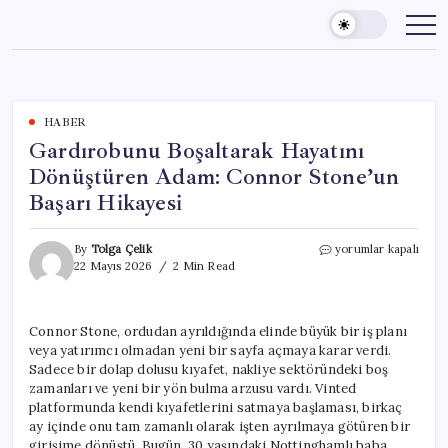
Skip
to
content
HABER
Gardırobunu Boşaltarak Hayatını
Dönüştüren Adam: Connor Stone’un
Başarı Hikayesi
Gardırobunu
By
Tolga Çelik
yorumlar kapalı
Boşaltarak
22 Mayıs 2026
2 Min Read
Hayatını
Dönüştüren
Adam:
Connor Stone, ordudan ayrıldığında elinde büyük bir iş planı
Connor
veya yatırımcı olmadan yeni bir sayfa açmaya karar verdi.
Stone’un
Başarı
Sadece bir dolap dolusu kıyafet, nakliye sektöründeki boş
Hikayesi
zamanları ve yeni bir yön bulma arzusu vardı. Vinted
için
platformunda kendi kıyafetlerini satmaya başlaması, birkaç
ay içinde onu tam zamanlı olarak işten ayrılmaya götüren bir
girişime dönüştü. Bugün, 30 yaşındaki Nottinghamlı baba,