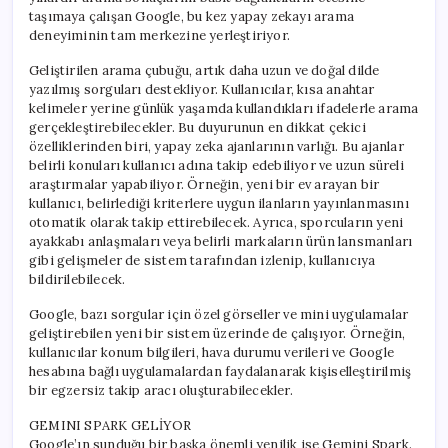
taşımaya çalışan Google, bu kez yapay zekayı arama
deneyiminin tam merkezine yerleştiriyor.
Geliştirilen arama çubuğu, artık daha uzun ve doğal dilde
yazılmış sorguları destekliyor. Kullanıcılar, kısa anahtar
kelimeler yerine günlük yaşamda kullandıkları ifadelerle arama
gerçekleştirebilecekler. Bu duyurunun en dikkat çekici
özelliklerinden biri, yapay zeka ajanlarının varlığı. Bu ajanlar
belirli konuları kullanıcı adına takip edebiliyor ve uzun süreli
araştırmalar yapabiliyor. Örneğin, yeni bir ev arayan bir
kullanıcı, belirlediği kriterlere uygun ilanların yayınlanmasını
otomatik olarak takip ettirebilecek. Ayrıca, sporcuların yeni
ayakkabı anlaşmaları veya belirli markaların ürün lansmanları
gibi gelişmeler de sistem tarafından izlenip, kullanıcıya
bildirilebilecek.
Google, bazı sorgular için özel görseller ve mini uygulamalar
geliştirebilen yeni bir sistem üzerinde de çalışıyor. Örneğin,
kullanıcılar konum bilgileri, hava durumu verileri ve Google
hesabına bağlı uygulamalardan faydalanarak kişiselleştirilmiş
bir egzersiz takip aracı oluşturabilecekler.
GEMINI SPARK GELİYOR
Google’ın sunduğu bir başka önemli yenilik ise Gemini Spark.