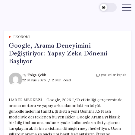
Skip
to
content
EKONOMI
Google, Arama Deneyimini
Değiştiriyor: Yapay Zeka Dönemi
Başlıyor
Google,
By
Tolga Çelik
yorumlar kapalı
Arama
22 Mayıs 2026
2 Min Read
Deneyimini
Değiştiriyor:
Yapay
HABER MERKEZİ – Google, 2026 I/O etkinliği çerçevesinde,
Zeka
arama motoru ve yapay zeka alanındaki en büyük
Dönemi
Başlıyor
güncellemelerini tanıttı. Şirketin yeni Gemini 3.5 Flash
için
modeliyle desteklenen bu yenilikler, Google Arama’yı klasik
bir bilgi bulma aracından ziyade, kullanıcıların ihtiyaçlarını
karşılayan akıllı bir asistana dönüştürmeyi hedefliyor. Uzun
yıllardır arama sonuçlarını basit bağlantıların ötesine