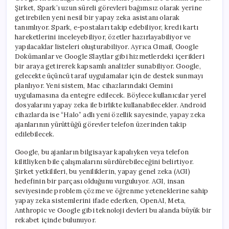
Şirket, Spark’ı uzun süreli görevleri bağımsız olarak yerine
getirebilen yeni nesil bir yapay zeka asistanı olarak
tanımlıyor. Spark, e-postaları takip edebiliyor, kredi kartı
hareketlerini inceleyebiliyor, özetler hazırlayabiliyor ve
yapılacaklar listeleri oluşturabiliyor. Ayrıca Gmail, Google
Dokümanlar ve Google Slaytlar gibi hizmetlerdeki içerikleri
bir araya getirerek kapsamlı analizler sunabiliyor. Google,
gelecekte üçüncü taraf uygulamalar için de destek sunmayı
planlıyor. Yeni sistem, Mac cihazlarındaki Gemini
uygulamasına da entegre edilecek. Böylece kullanıcılar yerel
dosyalarını yapay zeka ile birlikte kullanabilecekler. Android
cihazlarda ise “Halo” adlı yeni özellik sayesinde, yapay zeka
ajanlarının yürüttüğü görevler telefon üzerinden takip
edilebilecek.
Google, bu ajanların bilgisayar kapalıyken veya telefon
kilitliyken bile çalışmalarını sürdürebileceğini belirtiyor.
Şirket yetkilileri, bu yeniliklerin, yapay genel zeka (AGI)
hedefinin bir parçası olduğunu vurguluyor. AGI, insan
seviyesinde problem çözme ve öğrenme yeteneklerine sahip
yapay zeka sistemlerini ifade ederken, OpenAI, Meta,
Anthropic ve Google gibi teknoloji devleri bu alanda büyük bir
rekabet içinde bulunuyor.