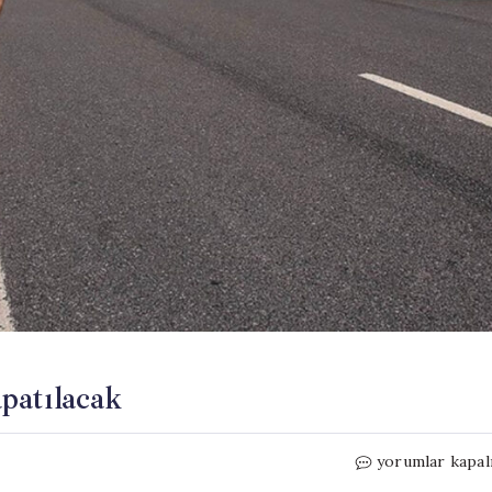
apatılacak
İstanbul’da
yorumlar kapal
bazı