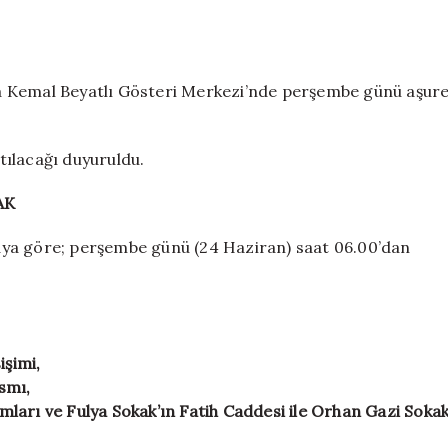
yollar
trafiğe
kapatılacak
için
a Kemal Beyatlı Gösteri Merkezi’nde perşembe günü aşur
atılacağı duyuruldu.
AK
aya göre; perşembe günü (24 Haziran) saat 06.00’dan
işimi,
ısmı,
ımları ve Fulya Sokak’ın Fatih Caddesi ile Orhan Gazi Soka