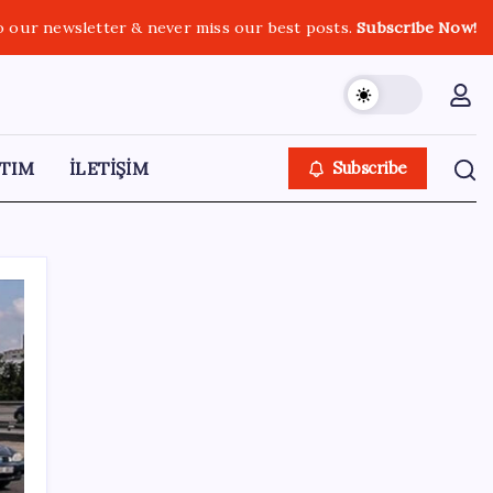
o our newsletter & never miss our best posts.
Subscribe Now!
TIM
İLETİŞİM
Subscribe
SON YAZILAR
Madenciler Meclis’e yürüyor