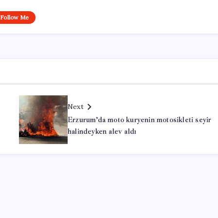
Follow Me
Next
Erzurum’da moto kuryenin motosikleti seyir
a
halindeyken alev aldı