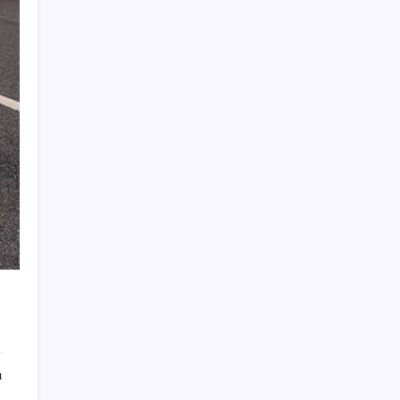
ABD’de su tesislerine siber saldırı
Sony Tepkilere Kulak Asmadı: PlayStation
Disk Kararı Devam Ediyor
CHP Manisa İl Başkanlığı’nda kavga: 1 yaralı
ChatGPT artık ünlü yazarların tarzını taklit
etmeyi reddediyor
Azimut Holding/ Salar: Onaylardan sonra
Yapı Kredi’nin dağıtım ağlarına entegre
olacağız
Zeki Yavru’nun yeni adresi belli oldu
Kene kabusuna karşı kanatlı önlem: Sivas’ta
bin keklik kene avı için doğaya salındı
Patronun adını çalıp, 45 milyonluk vurguna
imza attılar
Türkiye bu kadın doktoru konuşuyor!
ı