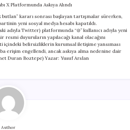
Hesabı
X
 butlan” kararı sonrası başlayan tartışmalar sürerken,
Platformunda
partinin yeni sosyal medya hesabı kapatıldı.
Askıya
(eski adıyla Twitter) platformunda “@” kullanıcı adıyla yeni
Alındı
için
air resmi duyuruların yapılacağı kanal olacağını
içindeki belirsizliklerin kurumsal iletişime yansıması
ba erişim engellendi, ancak askıya alma nedenine dair
met Duran Boztepe) Yazar: Yusuf Arslan
Author