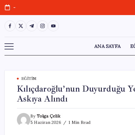
Skip
-
to
content
https://www.facebook.com/
https://twitter.com/
https://t.me/
https://www.instagram.com/
https://youtube.com/
ANA SAYFA
E
EĞITIM
Kılıçdaroğlu’nun Duyurduğu Y
Askıya Alındı
By
Tolga Çelik
5 Haziran 2026
1 Min Read