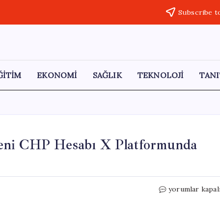
Subscribe t
ĞİTİM
EKONOMİ
SAĞLIK
TEKNOLOJİ
TANI
eni CHP Hesabı X Platformunda
Kılıçdaroğlu’nu
yorumlar kapal
Duyurduğu
Yeni
CHP