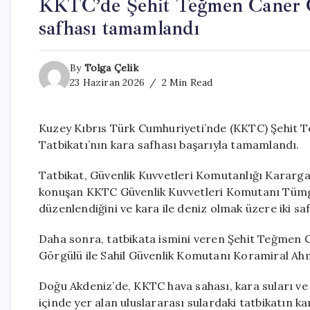
KKTC’de Şehit Teğmen Caner Gö
safhası tamamlandı
By
Tolga Çelik
23 Haziran 2026
2 Min Read
Kuzey Kıbrıs Türk Cumhuriyeti’nde (KKTC) Şehit
Tatbikatı’nın kara safhası başarıyla tamamlandı.
Tatbikat, Güvenlik Kuvvetleri Komutanlığı Karargahı
konuşan KKTC Güvenlik Kuvvetleri Komutanı Tümge
düzenlendiğini ve kara ile deniz olmak üzere iki sa
Daha sonra, tatbikata ismini veren Şehit Teğmen Ca
Görgülü ile Sahil Güvenlik Komutanı Koramiral Ahm
Doğu Akdeniz’de, KKTC hava sahası, kara suları ve
içinde yer alan uluslararası sulardaki tatbikatın ka