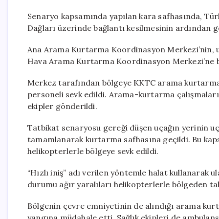
Senaryo kapsamında yapılan kara safhasında, Türk
Dağları üzerinde bağlantı kesilmesinin ardından g
Ana Arama Kurtarma Koordinasyon Merkezi’nin, uç
Hava Arama Kurtarma Koordinasyon Merkezi’ne bil
Merkez tarafından bölgeye KKTC arama kurtarma ek
personeli sevk edildi. Arama-kurtarma çalışmalar
ekipler gönderildi.
Tatbikat senaryosu gereği düşen uçağın yerinin uç
tamamlanarak kurtarma safhasına geçildi. Bu kap
helikopterlerle bölgeye sevk edildi.
“Hızlı iniş” adı verilen yöntemle halat kullanarak u
durumu ağır yaralıları helikopterlerle bölgeden tah
Bölgenin çevre emniyetinin de alındığı arama kurt
yangına müdahale etti. Sağlık ekipleri de ambulansl