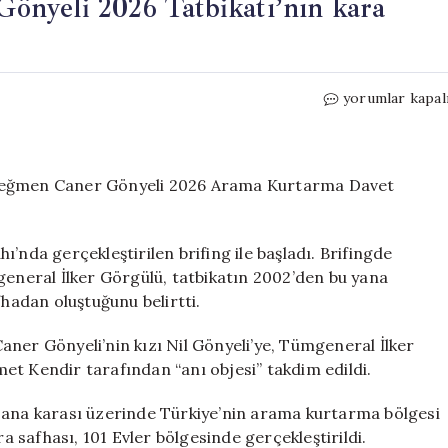
nyeli 2026 Tatbikatı’nın kara
KKTC’de
yorumlar kapal
Şehit
Teğmen
Caner
Gönyeli
 Teğmen Caner Gönyeli 2026 Arama Kurtarma Davet
2026
Tatbikatı’nın
kara
’nda gerçekleştirilen brifing ile başladı. Brifingde
safhası
neral İlker Görgülü, tatbikatın 2002’den bu yana
tamamlandı
fhadan oluştuğunu belirtti.
için
ner Gönyeli’nin kızı Nil Gönyeli’ye, Tümgeneral İlker
et Kendir tarafından “anı objesi” takdim edildi.
 ana karası üzerinde Türkiye’nin arama kurtarma bölgesi
ra safhası, 101 Evler bölgesinde gerçekleştirildi.