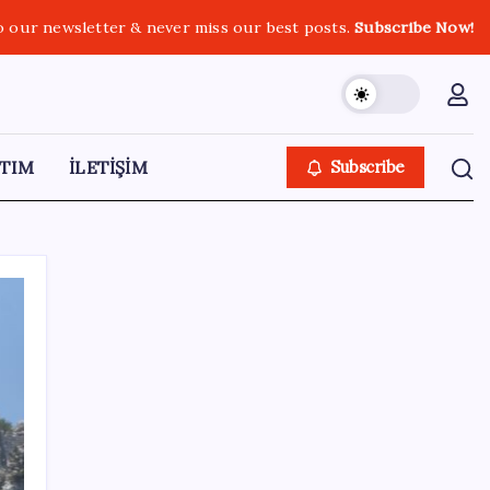
o our newsletter & never miss our best posts.
Subscribe Now!
TIM
İLETİŞİM
Subscribe
SON YAZILAR
Pezeşkiyan: Teslim olmaya zorlanırsak
savaşırız, boyun eğmeyiz