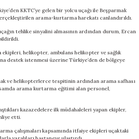
iye’den KKTC’ye gelen bir yolcu uçağı ile Beşparmak
erçekleştirilen arama-kurtarma harekatı canlandırıldı.
ağın tehlike sinyalini almasının ardından durum, Ercan
dirildi.
ipleri, helikopter, ambulans helikopter ve sağlık
ına destek istenmesi üzerine Türkiye’den de bölgeye
ak ve helikopterlerce tespitinin ardından arama safhası
samda arama kurtarma eğitimi alan personel,
laştıkları kazazedelere ilk müdahaleleri yapan ekipler,
liye etti.
arma çalışmaları kapsamında itfaiye ekipleri uçaktaki
arla yaralıları hastaneye ulaştırdı.