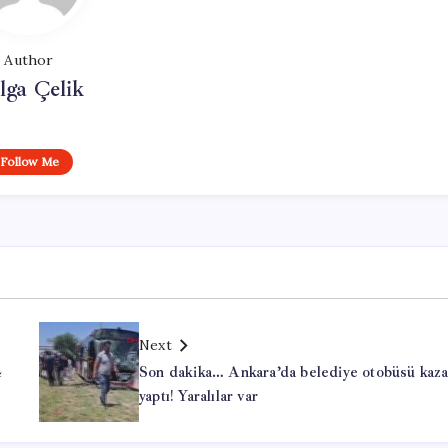
Author
lga Çelik
Follow Me
Next
4
Son dakika… Ankara’da belediye otobüsü kaz
yaptı! Yaralılar var