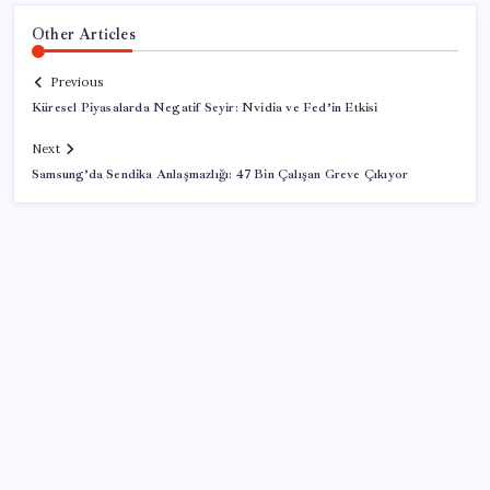
Other Articles
Previous
Küresel Piyasalarda Negatif Seyir: Nvidia ve Fed’in Etkisi
Next
Samsung’da Sendika Anlaşmazlığı: 47 Bin Çalışan Greve Çıkıyor
SON YAZILAR
Pezeşkiyan: Teslim olmaya zorlanırsak savaşırız,