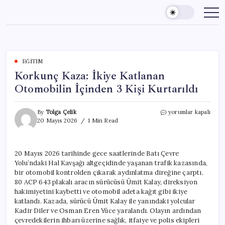
Skip
to
content
EĞITIM
Korkunç Kaza: İkiye Katlanan
Otomobilin İçinden 3 Kişi Kurtarıldı
Korkunç
By
Tolga Çelik
yorumlar kapalı
Kaza:
20 Mayıs 2026
1 Min Read
İkiye
Katlanan
Otomobilin
20 Mayıs 2026 tarihinde gece saatlerinde Batı Çevre
İçinden
Yolu’ndaki Hal Kavşağı altgeçidinde yaşanan trafik kazasında,
3
Kişi
bir otomobil kontrolden çıkarak aydınlatma direğine çarptı.
Kurtarıldı
80 ACP 643 plakalı aracın sürücüsü Ümit Kalay, direksiyon
için
hakimiyetini kaybetti ve otomobil adeta kağıt gibi ikiye
katlandı. Kazada, sürücü Ümit Kalay ile yanındaki yolcular
Kadir Diler ve Osman Eren Yüce yaralandı. Olayın ardından
çevredekilerin ihbarı üzerine sağlık, itfaiye ve polis ekipleri