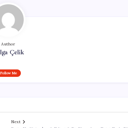
Author
lga Çelik
Follow Me
Next