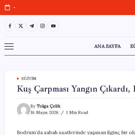
Skip
-
to
content
https://www.facebook.com/
https://twitter.com/
https://t.me/
https://www.instagram.com/
https://youtube.com/
ANA SAYFA
E
EĞITIM
Kuş Çarpması Yangın Çıkardı, B
By
Tolga Çelik
16 Mayıs 2026
1 Min Read
Bodrum’da sabah saatlerinde yaşanan ilginç bir ola