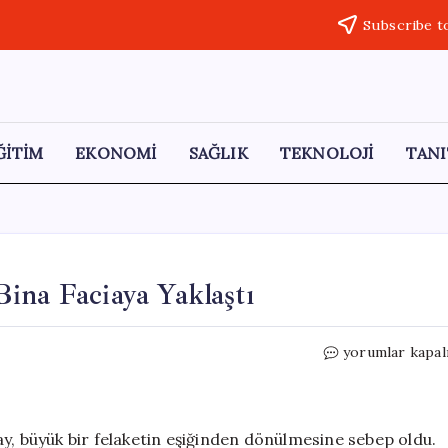
Subscribe t
ĞİTİM
EKONOMİ
SAĞLIK
TEKNOLOJİ
TANI
ina Faciaya Yaklaştı
Kuş
yorumlar kapal
Çarpması
Yangın
Çıkardı,
Bina
y, büyük bir felaketin eşiğinden dönülmesine sebep oldu.