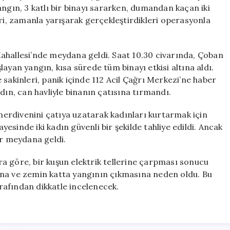
Faciaya
angın, 3 katlı bir binayı sararken, dumandan kaçan iki
Yaklaştı
eri, zamanla yarışarak gerçekleştirdikleri operasyonla
için
ahallesi’nde meydana geldi. Saat 10.30 civarında, Çoban
ayan yangın, kısa sürede tüm binayı etkisi altına aldı.
sakinleri, panik içinde 112 Acil Çağrı Merkezi’ne haber
dın, can havliyle binanın çatısına tırmandı.
 merdivenini çatıya uzatarak kadınları kurtarmak için
ayesinde iki kadın güvenli bir şekilde tahliye edildi. Ancak
r meydana geldi.
ara göre, bir kuşun elektrik tellerine çarpması sonucu
ına ve zemin katta yangının çıkmasına neden oldu. Bu
arafından dikkatle incelenecek.