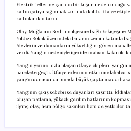
Elektrik tellerine çarpan bir kuşun neden olduğu y
kadın çatıya sığınmak zorunda kaldı. İtfaiye ekipl
kadınları kurtardı.
Olay, Muğla’nın Bodrum ilçesine bağlı Eskiçeşme M
Yıldızı Sokak üzerindeki binanın zemin katında başl
Alevlerin ve dumanların yükseldiğini gören mahalle 
verdi. Yangın nedeniyle içeride mahsur kalan iki ka
Yangın yerine hızla ulaşan itfaiye ekipleri, yangın
harekete geçti. İtfaiye erlerinin etkili müdahalesi s
yangın sonucunda binada büyük çapta maddi hasa
Yangının çıkış sebebi ise duyanları şaşırttı. İddial
oluşan patlama, yüksek gerilim hatlarının kopmas
ilginç olay, hem bölge sakinleri hem de yetkililer t