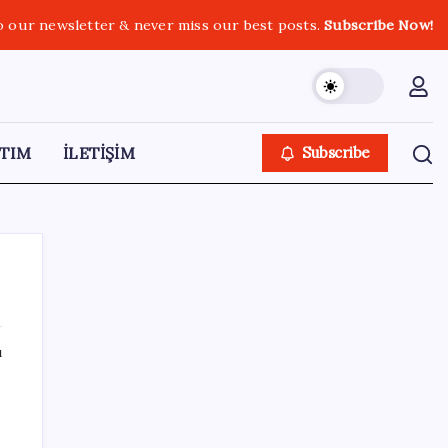
o our newsletter & never miss our best posts.
Subscribe Now!
TIM
İLETİŞİM
Subscribe
ı
SON YAZILAR
Dervişoğlu’ndan ‘Bayrak kaldırıyorum’
mitingine çağrı