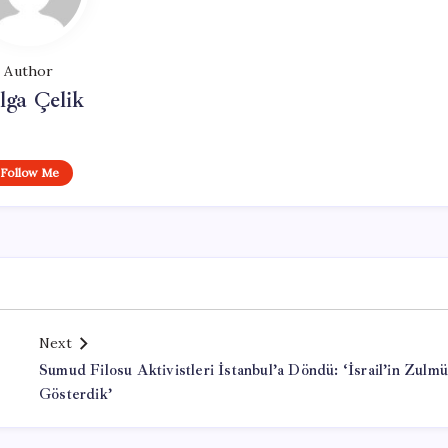
Author
lga Çelik
Follow Me
Next
Sumud Filosu Aktivistleri İstanbul’a Döndü: ‘İsrail’in Zulm
Gösterdik’