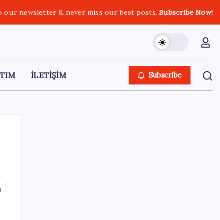
o our newsletter & never miss our best posts.
Subscribe Now!
TIM
İLETİŞİM
Subscribe
SON YAZILAR
ı
İBB Davası’nda yeni gelişme: Tahliye kararı
çıkmadı!