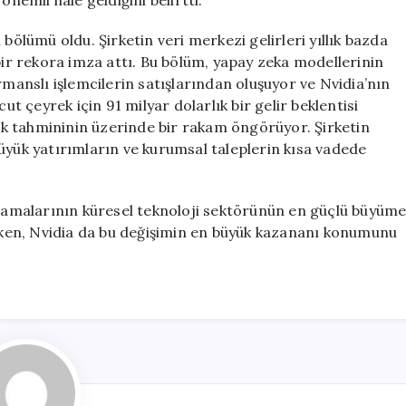
önemli hale geldiğini belirtti.
bölümü oldu. Şirketin veri merkezi gelirleri yıllık bazda
 bir rekora imza attı. Bu bölüm, yapay zeka modellerinin
rmanslı işlemcilerin satışlarından oluşuyor ve Nvidia’nın
ut çeyrek için 91 milyar dolarlık bir gelir beklentisi
rlık tahmininin üzerinde bir rakam öngörüyor. Şirketin
üyük yatırımların ve kurumsal taleplerin kısa vadede
arcamalarının küresel teknoloji sektörünün en güçlü büyüm
ken, Nvidia da bu değişimin en büyük kazananı konumunu