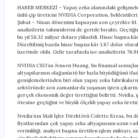
HABER MERKEZİ – Yapay zeka alanındaki gelişmele
ünlü çip üreticisi NVIDIA Corporation, beklentileri
Şubat – Nisan dönemini kapsayan son çeyrekte 81.6
analistlerin tahminlerini de geride bıraktı. Geçtiğ
bu yıl 58.32 milyar dolara yükseldi. Hisse başına kâ
Düzeltilmiş bazda hisse başına kâr 1.87 dolar olarak
üzerinde oldu. Gelir tarafında ise analistlerin 78
NVIDIA CEO’su Jensen Huang, bu finansal sonuçla
altyapılarının olağanüstü bir hızla büyüdüğünü ifad
genişlemelerinden biri olan yapay zeka fabrikaları
sektöründe son zamanlarda yaşanan işten çıkarmalar
gerçek ekonomik değer ürettiğini belirtti. Nvidia, 
ötesine geçtiğini ve büyük ölçekli yapay zeka üreti
Nvidia’nın Mali İşler Direktörü Colette Kress, bu
fiyatlarından çok yapay zeka altyapısının uzun vade
verimliliği, maliyet başına üretilen işlem miktarı,