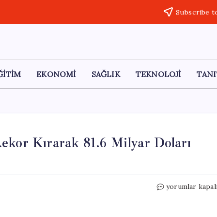
Subscribe t
ĞİTİM
EKONOMİ
SAĞLIK
TEKNOLOJİ
TANI
ekor Kırarak 81.6 Milyar Doları
Nvidia,
yorumlar kapal
Yapay
Zeka
Gelirinde