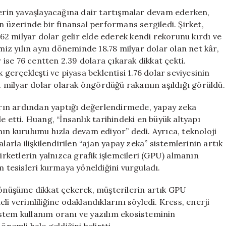
Rekor
rin yavaşlayacağına dair tartışmalar devam ederken,
Kırarak
n üzerinde bir finansal performans sergiledi. Şirket,
81.6
2 milyar dolar gelir elde ederek kendi rekorunu kırdı ve
Milyar
imiz yılın aynı döneminde 18.78 milyar dolar olan net kâr,
Doları
r ise 76 centten 2.39 dolara çıkarak dikkat çekti.
Aştı
 gerçekleşti ve piyasa beklentisi 1.76 dolar seviyesinin
için
.91 milyar dolar olarak öngördüğü rakamın aşıldığı görüldü.
rın ardından yaptığı değerlendirmede, yapay zeka
e etti. Huang, “İnsanlık tarihindeki en büyük altyapı
nın kurulumu hızla devam ediyor” dedi. Ayrıca, teknoloji
la ilişkilendirilen “ajan yapay zeka” sistemlerinin artık
şirketlerin yalnızca grafik işlemcileri (GPU) almanın
m tesisleri kurmaya yöneldiğini vurguladı.
 dönüşüme dikkat çekerek, müşterilerin artık GPU
li verimliliğine odaklandıklarını söyledi. Kress, enerji
 sistem kullanım oranı ve yazılım ekosisteminin