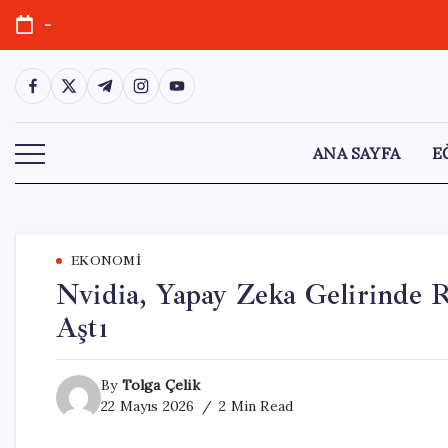
Skip
-
to
content
https://www.facebook.com/
https://twitter.com/
https://t.me/
https://www.instagram.com/
https://youtube.com/
ANA SAYFA
E
EKONOMI
Nvidia, Yapay Zeka Gelirinde R
Aştı
By
Tolga Çelik
22 Mayıs 2026
2 Min Read