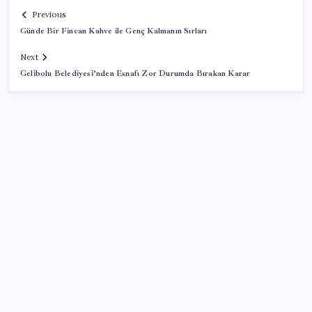
Previous
Günde Bir Fincan Kahve ile Genç Kalmanın Sırları
Next
Gelibolu Belediyesi’nden Esnafı Zor Durumda Bırakan Karar
SON YAZILAR
Pezeşkiyan: Teslim olmaya zorlanırsak savaşırız,
boyun eğmeyiz
ABD, İran bağlantılı kripto para borsasına yaptırım
uyguladı