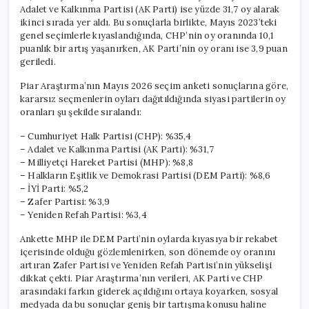
Adalet ve Kalkınma Partisi (AK Parti) ise yüzde 31,7 oy alarak
ikinci sırada yer aldı. Bu sonuçlarla birlikte, Mayıs 2023’teki
genel seçimlerle kıyaslandığında, CHP’nin oy oranında 10,1
puanlık bir artış yaşanırken, AK Parti’nin oy oranı ise 3,9 puan
geriledi.
Piar Araştırma’nın Mayıs 2026 seçim anketi sonuçlarına göre,
kararsız seçmenlerin oyları dağıtıldığında siyasi partilerin oy
oranları şu şekilde sıralandı:
– Cumhuriyet Halk Partisi (CHP): %35,4
– Adalet ve Kalkınma Partisi (AK Parti): %31,7
– Milliyetçi Hareket Partisi (MHP): %8,8
– Halkların Eşitlik ve Demokrasi Partisi (DEM Parti): %8,6
– İYİ Parti: %5,2
– Zafer Partisi: %3,9
– Yeniden Refah Partisi: %3,4
Ankette MHP ile DEM Parti’nin oylarda kıyasıya bir rekabet
içerisinde olduğu gözlemlenirken, son dönemde oy oranını
artıran Zafer Partisi ve Yeniden Refah Partisi’nin yükselişi
dikkat çekti. Piar Araştırma’nın verileri, AK Parti ve CHP
arasındaki farkın giderek açıldığını ortaya koyarken, sosyal
medyada da bu sonuçlar geniş bir tartışma konusu haline