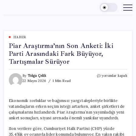
Skip
to
content
HABER
Piar Araştırma’nın Son Anketi: İki
Parti Arasındaki Fark Büyüyor,
Tartışmalar Sürüyor
Piar
By
Tolga Çelik
yorumlar kapalı
Araştırma’nın
22 Mayıs 2026
1 Min Read
Son
Anketi:
İki
Ekonomik zorluklar ve bağımsız yargı talepleriyle birlikte
Parti
vatandaşların erken seçim isteği artarken, anket şirketleri de
Arasındaki
Fark
çalışmalarını hızlandırdı. Piar Araştırma’nın yayımladığı yeni
Büyüyor,
anket sonuçları, siyasi arenada önemli yankılar uyandırdı.
Tartışmalar
Sürüyor
Son verilere göre, Cumhuriyet Halk Partisi (CHP) yüzde
için
35,4’lük oy oranıyla lider konumda bulunuyor. En yakın rakibi