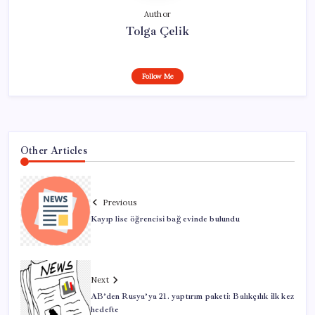
Author
Tolga Çelik
Follow Me
Other Articles
Previous
Kayıp lise öğrencisi bağ evinde bulundu
Next
AB’den Rusya’ya 21. yaptırım paketi: Balıkçılık ilk kez
hedefte