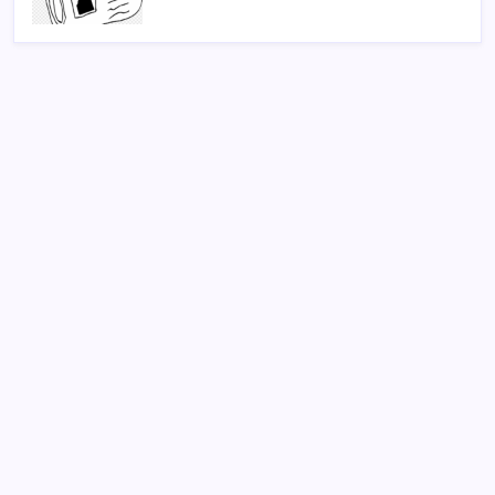
SON YAZILAR
Madenciler Meclis’e yürüyor
ABD’de su tesislerine siber saldırı
Sony Tepkilere Kulak Asmadı: PlayStation Disk
Kararı Devam Ediyor
CHP Manisa İl Başkanlığı’nda kavga: 1 yaralı
ChatGPT artık ünlü yazarların tarzını taklit etmeyi
reddediyor