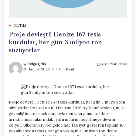
EĞITIM
Proje devleşti! Denize 167 tesis
kurdular, her gün 3 milyon ton
süzüyorlar
Proje
By
Tolga Çelik
yorumlar kapalı
devleşti!
10 Haziran 2026
1 Min Read
Denize
167
tesis
kurdular,
her
gün
Proje devleşti! Denize 167 tesis kurdular, her gün 3 milyon ton
3
süzüyorlar Posted on 10 Haziran 2026 by Yusuf Arslan Çin, su
milyon
güvenliğini artırmak amacıyla deniz suyunun tuzdan
ton
arındırılması alanındaki yatırımlarını büyütmeye devam
süzüyorlar
ediyor. Ülkenin kıyı bölgelerinde faaliyet gösteren toplam 167
için
desalinasyon tesisi, her gün yaklaşık 3,1 milyon ton deniz