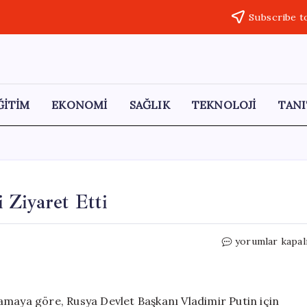
Subscribe t
ĞİTİM
EKONOMİ
SAĞLIK
TEKNOLOJİ
TANI
 Ziyaret Etti
Putin,
yorumlar kapal
Trump’ın
Ardından
Çin’i
Ziyaret
amaya göre, Rusya Devlet Başkanı Vladimir Putin için