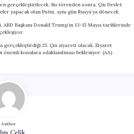
Etti
n gerçekleştirilecek. Bu törenden sonra, Çin Devlet
için
şmeler yapacak olan Putin, aynı gün Rusya’ya dönecek.
eti, ABD Başkanı Donald Trump’ın 13-15 Mayıs tarihlerinde
çekleşiyor.
a gerçekleştirdiği 25. Çin ziyareti olacak. Ziyaret
gibi önemli konulara odaklanılması bekleniyor. (AA)
Author
lga Çelik