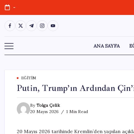
Skip
-
to
content
https://www.facebook.com/
https://twitter.com/
https://t.me/
https://www.instagram.com/
https://youtube.com/
ANA SAYFA
E
EĞITIM
Putin, Trump’ın Ardından Çin’i
By
Tolga Çelik
20 Mayıs 2026
1 Min Read
20 Mayıs 2026 tarihinde Kremlin’den yapılan açıkl