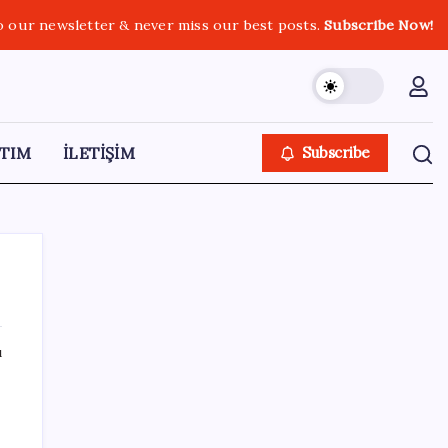
o our newsletter & never miss our best posts.
Subscribe Now!
TIM
İLETİŞİM
Subscribe
ı
SON YAZILAR
Pezeşkiyan: Teslim olmaya zorlanırsak
savaşırız, boyun eğmeyiz