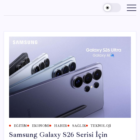
Skip
to
content
EĞITIM
EKONOMI
HABER
SAĞLIK
TEKNOLOJI
Samsung Galaxy S26 Serisi İçin