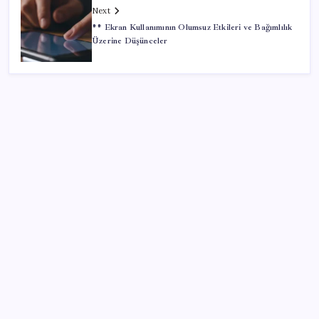
Next
** Ekran Kullanımının Olumsuz Etkileri ve Bağımlılık
Üzerine Düşünceler
SON YAZILAR
Pezeşkiyan: Teslim olmaya zorlanırsak savaşırız,
boyun eğmeyiz
ABD, İran bağlantılı kripto para borsasına yaptırım
uyguladı