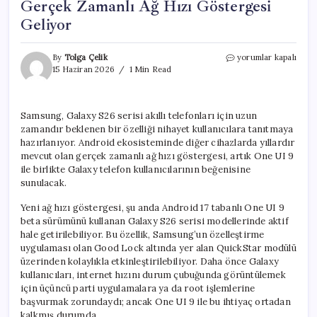
Gerçek Zamanlı Ağ Hızı Göstergesi
Geliyor
Samsung
By
Tolga Çelik
yorumlar kapalı
Galaxy
15 Haziran 2026
1 Min Read
S26
Serisi
İçin
Samsung, Galaxy S26 serisi akıllı telefonları için uzun
Gerçek
zamandır beklenen bir özelliği nihayet kullanıcılara tanıtmaya
Zamanlı
Ağ
hazırlanıyor. Android ekosisteminde diğer cihazlarda yıllardır
Hızı
mevcut olan gerçek zamanlı ağ hızı göstergesi, artık One UI 9
Göstergesi
ile birlikte Galaxy telefon kullanıcılarının beğenisine
Geliyor
sunulacak.
için
Yeni ağ hızı göstergesi, şu anda Android 17 tabanlı One UI 9
beta sürümünü kullanan Galaxy S26 serisi modellerinde aktif
hale getirilebiliyor. Bu özellik, Samsung’un özelleştirme
uygulaması olan Good Lock altında yer alan QuickStar modülü
üzerinden kolaylıkla etkinleştirilebiliyor. Daha önce Galaxy
kullanıcıları, internet hızını durum çubuğunda görüntülemek
için üçüncü parti uygulamalara ya da root işlemlerine
başvurmak zorundaydı; ancak One UI 9 ile bu ihtiyaç ortadan
kalkmış durumda.