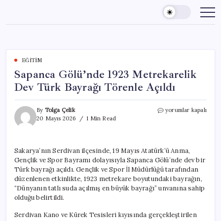
Skip
to
content
EĞITIM
Sapanca Gölü’nde 1923 Metrekarelik
Dev Türk Bayrağı Törenle Açıldı
Sapanca
By
Tolga Çelik
yorumlar kapalı
Gölü’nde
20 Mayıs 2026
1 Min Read
1923
Metrekarelik
Dev
Sakarya’nın Serdivan ilçesinde, 19 Mayıs Atatürk’ü Anma,
Türk
Gençlik ve Spor Bayramı dolayısıyla Sapanca Gölü’nde dev bir
Bayrağı
Törenle
Türk bayrağı açıldı. Gençlik ve Spor İl Müdürlüğü tarafından
Açıldı
düzenlenen etkinlikte, 1923 metrekare boyutundaki bayrağın,
için
“Dünyanın tatlı suda açılmış en büyük bayrağı” unvanına sahip
olduğu belirtildi.
Serdivan Kano ve Kürek Tesisleri kıyısında gerçekleştirilen