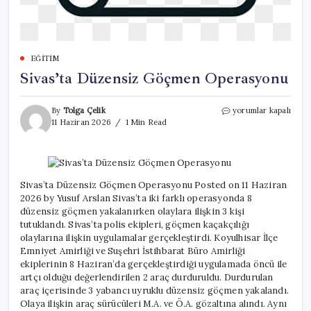
EĞITIM
Sivas’ta Düzensiz Göçmen Operasyonu
Sivas’ta
By
Tolga Çelik
yorumlar kapalı
Düzensiz
11 Haziran 2026
1 Min Read
Göçmen
Operasyonu
için
Sivas’ta Düzensiz Göçmen Operasyonu Posted on 11 Haziran
2026 by Yusuf Arslan Sivas’ta iki farklı operasyonda 8
düzensiz göçmen yakalanırken olaylara ilişkin 3 kişi
tutuklandı. Sivas’ta polis ekipleri, göçmen kaçakçılığı
olaylarına ilişkin uygulamalar gerçekleştirdi. Koyulhisar İlçe
Emniyet Amirliği ve Suşehri İstihbarat Büro Amirliği
ekiplerinin 8 Haziran’da gerçekleştirdiği uygulamada öncü ile
artçı olduğu değerlendirilen 2 araç durduruldu. Durdurulan
araç içerisinde 3 yabancı uyruklu düzensiz göçmen yakalandı.
Olaya ilişkin araç sürücüleri M.A. ve Ö.A. gözaltına alındı. Aynı