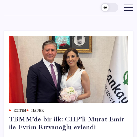
Skip
to
content
EĞITIM
HABER
TBMM’de bir ilk: CHP’li Murat Emir
ile Evrim Rızvanoğlu evlendi