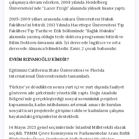
çalışmaya devam ederken, 2008 yılında Heidelberg
Üniversitesi’nde “Lazer Fiziği” alanında yüksek lisans yaptı.
2005-2009 yılları arasında Ankara Üniversitesi Hukuk
Fakültesi’ni bitirdi. 2013 Yılında Hacettepe Üniversitesi Tıp
Fakültesi Tıp Tarihi ve Etik bölümünde “Sağlık Hukuku”
alanında yazmış olduğu tezle doktora programını bitirdi ve
Bilim Doktoru ünvanını aldı. İyi derecede İngilizce ve orta
derecede Almanca bilmektedir. Emir, 2 çocuk babasıdır.
EVRİM RIZVANOĞLU KİMDİR?
Eğitimini California State Üniversitesi ve Florida
International Üniversitesinde tamamladı.
Türkiye’ye döndükten sonra yurt içi ve yurt dışında faaliyet
gösteren aile şirketinde yöneticilik yaptı. Doğu Anadolu
Bölgesi’nde gerçekleştirdiği sosyal sorumluluk projeleri
kapsamında, kadın istihdamını artırmak amacı ile kurulan
sosyal ticari projelerde girişimci oldu ve kadınların çalışma
hayatındaki girişimlerini destekledi.
14 Mayıs 2023 genel seçimlerinde İstanbul Milletvekili olarak
seçildi. TBMM Çevre Komisyonu ve Parlamentolar Arası Birlik