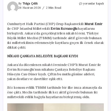
TBMM’de
By
Tolga Çelik
yorumlar kapalı
bir
26 Haziran 2026
2 Min Read
ilk:
CHP’li
Murat
Cumhuriyet Halk Partisi (CHP) Grup Başkanvekili
Murat Emir
Emir
ile CHP İstanbul Milletvekili
Evrim Rızvanoğlu
hayatlarını
ile
Evrim
birleştirdi. Ankara’da gerçekleştirilen nikah töreni, Türkiye
Rızvanoğlu
Büyük Millet Meclisi (TBMM) tarihinde aktif görevde bulunan
evlendi
iki milletvekilinin evlenmesiyle kayıtlara geçen ilk örnek olarak
için
dikkat çekti.
NİKAHI ÇANKAYA BELEDİYE BAŞKANI KIYDI
Ankara’da düzenlenen nikah töreninde CHP’li Murat Emir ile
Evrim Rızvanoğlu’nun nikahını Çankaya Belediye Başkanı
Hüseyin Can Güner kıydı. Çiftin bu mutlu gününe aileleri,
yakın dostları ve davetliler eşlik etti.
Söz konusu evlilik TBMM tarihinde bir ilke imza atmasıyla da
öne çıktı. Meclis tarihinde ilk kez aktif görevde bulunan iki
milletvekili evlilik bağıyla hayatlarını birleştirmiş oldu.