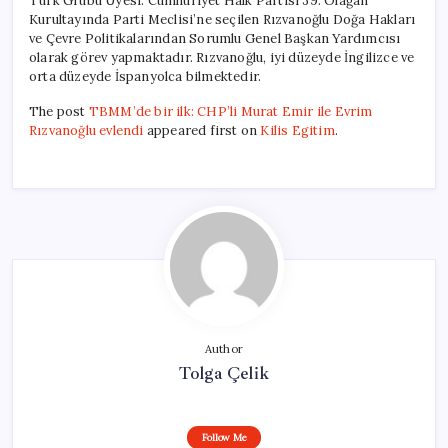
Türk Grubu Üyesi. Cumhuriyet Halk Partisi 39. Olağan
Kurultayında Parti Meclisi’ne seçilen Rızvanoğlu Doğa Hakları
ve Çevre Politikalarından Sorumlu Genel Başkan Yardımcısı
olarak görev yapmaktadır. Rızvanoğlu, iyi düzeyde İngilizce ve
orta düzeyde İspanyolca bilmektedir.
The post
TBMM’de bir ilk: CHP’li Murat Emir ile Evrim
Rızvanoğlu evlendi
appeared first on
Kilis Egitim
.
Author
Tolga Çelik
Follow Me