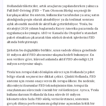
Hollandalı tüketiciler, artık araçlarını yapılandırırken yalnızca
Full Self-Driving (FSD – Tam Otonom Sürüş) seçeneği ile
karşılaşacaklar. Bu sistem, kullanıcılar tarafından ya araç satın
alındığında peşin olarak alınabiliyor ya da teslimat sonrası
aylık abonelik modeli ile aktif hale getirilebiliyor. Tesla, bu
stratejiyi 2026 yılının başlarında Kuzey Amerika pazarında da
uygulamaya koymuştu. ABD ve Kanada’da Otopilot’u standart
paket olmaktan çıkararak tüm sürücü destek işlevlerini FSD
altında birleştirmişti.
Şirketin bu değişiklikle birlikte, uzun vadede dünya genelinde
10 milyon aktif FSD abonesine ulaşma hedefi bulunuyor. En
son verilere göre, küresel anlamda aktif FSD aboneliği 1,28
milyon seviyesine ulaştı.
Tesla’nın Avrupa’daki dönüşüm süreci için Hollanda’yı pilot
bölge olarak seçmesi ise dikkat çekici. Çünkü Hollanda, FSD
sistemi için resmi onayı veren ilk Avrupa ülkesi. Bu nedenle,
düzenleyici kurumlar FSD teknolojisinin tüm Avrupa’da
onaylanması sürecinde önemli bir rol üstleniyor. Ayrıca, Tesla
kullanıcılarının Hollanda’da kısa sürede 10 milyon
kilometreden fazla FSD sürüş verisi üretmesi, sistemin
gerçek dünya performansını geliştirme açısından kritik bir