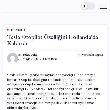
Skip
to
content
EKONOMI
Tesla Otopilot Özelliğini Hollanda’da
Kaldırdı
Tesla
By
Tolga Çelik
yorumlar kapalı
Otopilot
20 Mayıs 2026
1 Min Read
Özelliğini
Hollanda’da
Kaldırdı
Tesla, çevrim içi sipariş sayfasında yaptığı güncellemeyle
için
birlikte Otopilot özelliğini Hollanda’dan kaldırdı. Bu adım,
Avrupa’da Otopilot’un yeni araç konfigürasyonlarından
çıkartıldığı ilk ülke olarak Hollanda’yı öne çıkardı. Resmi bir
açıklama olmamasına rağmen, bu kararın Tesla’nın donanım
satışından ziyade abonelik tabanlı yazılım gelirine yönelik
yeni global stratejisinin Avrupa’daki ilk somut uygulaması
olduğu düşünülüyor.