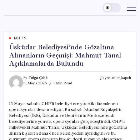
Skip
to
content
EĞITIM
Üsküdar Belediyesi’nde Gözaltına
Alınanların Geçmişi: Mahmut Tanal
Açıklamalarda Bulundu
Üsküdar
By
Tolga Çelik
yorumlar kapalı
Belediyesi’nde
15 Mayıs 2026
1 Min Read
Gözaltına
Alınanların
Geçmişi:
15 Mayıs sabahı, CHP’li belediyelere yönelik düzenlenen
Mahmut
operasyonlar devam ediyor. Bu sabah İstanbul Büyükşehir
Tanal
Açıklamalarda
Belediyesi (İBB), Üsküdar ve Denizli’nin Merkezefendi
Bulundu
belediyelerine yönelik operasyonlar gerçekleştirildi. CHP’li
için
milletvekili Mahmut Tanal, Üsküdar Belediyesi’nde gözaltına
alınan kişilerin daha önce belediyeden ayrıldığını ve bu
durumun operasyonların hukuki değil, siyasi ve algı amaçlı