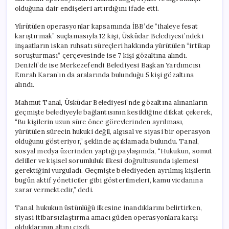
olduğuna dair endişeleri artırdığını ifade etti.
Yürütülen operasyonlar kapsamında İBB’de “ihaleye fesat
karıştırmak” suçlamasıyla 12 kişi, Üsküdar Belediyesi’ndeki
inşaatların iskan ruhsatı süreçleri hakkında yürütülen “irtikap
soruşturması” çerçevesinde ise 7 kişi gözaltına alındı.
Denizli’de ise Merkezefendi Belediyesi Başkan Yardımcısı
Emrah Karan’ın da aralarında bulunduğu 5 kişi gözaltına
alındı.
Mahmut Tanal, Üsküdar Belediyesi’nde gözaltına alınanların
geçmişte belediyeyle bağlantısının kesildiğine dikkat çekerek,
“Bu kişilerin uzun süre önce görevlerinden ayrılması,
yürütülen sürecin hukuki değil, algısal ve siyasi bir operasyon
olduğunu gösteriyor,” şeklinde açıklamada bulundu. Tanal,
sosyal medya üzerinden yaptığı paylaşımda, “Hukukun, somut
deliller ve kişisel sorumluluk ilkesi doğrultusunda işlemesi
gerektiğini vurguladı. Geçmişte belediyeden ayrılmış kişilerin
bugün aktif yöneticiler gibi gösterilmeleri, kamu vicdanına
zarar vermektedir,” dedi.
Tanal, hukukun üstünlüğü ilkesine inandıklarını belirtirken,
siyasi itibarsızlaştırma amacı güden operasyonlara karşı
olduklarının altını çizdi.