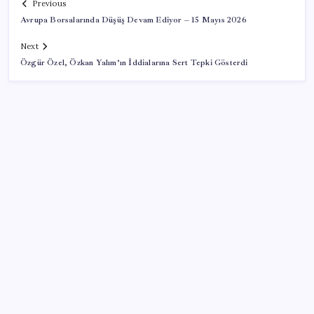
Previous
Avrupa Borsalarında Düşüş Devam Ediyor – 15 Mayıs 2026
Next
Özgür Özel, Özkan Yalım’ın İddialarına Sert Tepki Gösterdi
SON YAZILAR
Pezeşkiyan: Teslim olmaya zorlanırsak savaşırız,
boyun eğmeyiz
ABD, İran bağlantılı kripto para borsasına yaptırım
uyguladı