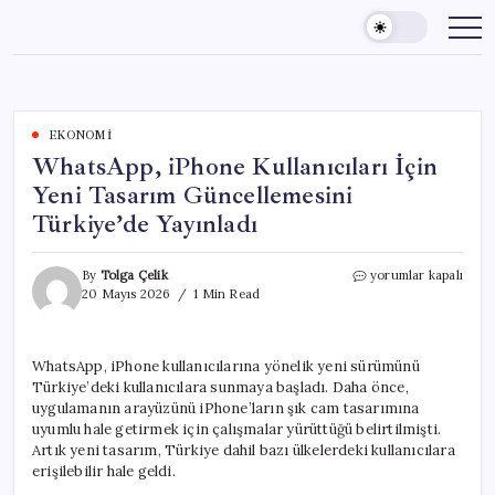
Skip
to
content
EKONOMI
WhatsApp, iPhone Kullanıcıları İçin
Yeni Tasarım Güncellemesini
Türkiye’de Yayınladı
WhatsApp,
By
Tolga Çelik
yorumlar kapalı
iPhone
20 Mayıs 2026
1 Min Read
Kullanıcıları
İçin
Yeni
WhatsApp, iPhone kullanıcılarına yönelik yeni sürümünü
Tasarım
Türkiye’deki kullanıcılara sunmaya başladı. Daha önce,
Güncellemesini
Türkiye’de
uygulamanın arayüzünü iPhone’ların şık cam tasarımına
Yayınladı
uyumlu hale getirmek için çalışmalar yürüttüğü belirtilmişti.
için
Artık yeni tasarım, Türkiye dahil bazı ülkelerdeki kullanıcılara
erişilebilir hale geldi.