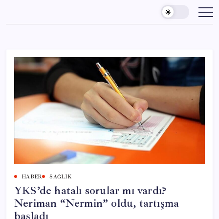
Skip
to
content
HABER
SAĞLIK
YKS’de hatalı sorular mı vardı?
Neriman “Nermin” oldu, tartışma
başladı