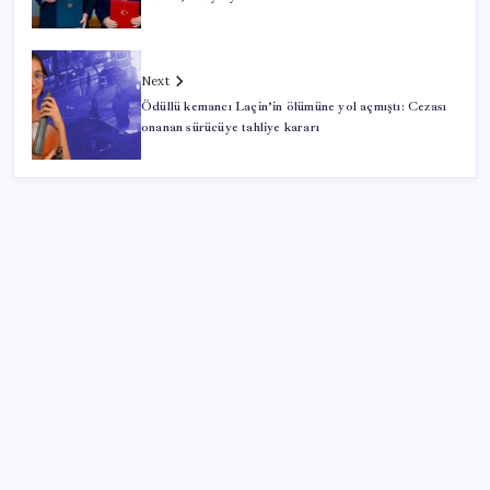
Next
Ödüllü kemancı Laçin’in ölümüne yol açmıştı: Cezası
onanan sürücüye tahliye kararı
SON YAZILAR
İYİ Parti’den ‘çerçeve yasa’ hamlesi: Komisyon’dan
canlı yayın açtı