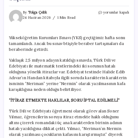
YKS’de
By
Tolga Çelik
yorumlar kapalı
hatalı
24 Haziran 2026
1 Min Read
sorular
mı
vardı?
Yükseköğretim Kurumları Sınavı (YKS) geçtiğimiz hafta sonu
Neriman
tamamlandı. Ancak bu sınav btişiyle beraber tartışmaları da
“Nermin”
oldu,
beraberinde getirdi.
tartışma
başladı
Yaklaşık 2,5 milyon adayın katıldığı sınavda, Türk Dili ve
için
Edebiyatı ile matematik testlerindeki iki sorunun hatalı
olduğuna yönelik itirazlar var. Edebiyat testinde Halide Edib
Adıvar’ın Handan kitabıyla ilgili soruda karakterin karakterin
isminin “Neriman” yerine “Nermin” olarak yazılmasının kafa
karışıklığına neden olduğu belirtiliyor.
“İTİRAZ ETMEKTE HAKLILAR, SORU İPTAL EDİLMELİ”
Türk Dili ve Edebiyatı öğretmeni olarak görev alan Soner
Yılmaz, öğrencilerin soruya itiraz etmekte haklı olduğunu
altını çizerek romandaki üç ana karakterden birinin adının
hatalı yazıldığına dikkat çekti. Yılmaz, “Neriman’ın Nermin
olarak yazılması çocukların kafasını karıştırmıştır.” diyerek