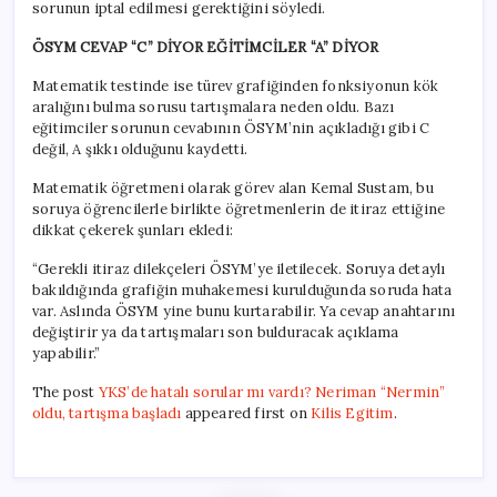
sorunun iptal edilmesi gerektiğini söyledi.
ÖSYM CEVAP “C” DİYOR EĞİTİMCİLER “A” DİYOR
Matematik testinde ise türev grafiğinden fonksiyonun kök
aralığını bulma sorusu tartışmalara neden oldu. Bazı
eğitimciler sorunun cevabının ÖSYM’nin açıkladığı gibi C
değil, A şıkkı olduğunu kaydetti.
Matematik öğretmeni olarak görev alan Kemal Sustam, bu
soruya öğrencilerle birlikte öğretmenlerin de itiraz ettiğine
dikkat çekerek şunları ekledi:
“Gerekli itiraz dilekçeleri ÖSYM’ye iletilecek. Soruya detaylı
bakıldığında grafiğin muhakemesi kurulduğunda soruda hata
var. Aslında ÖSYM yine bunu kurtarabilir. Ya cevap anahtarını
değiştirir ya da tartışmaları son bulduracak açıklama
yapabilir.”
The post
YKS’de hatalı sorular mı vardı? Neriman “Nermin”
oldu, tartışma başladı
appeared first on
Kilis Egitim
.