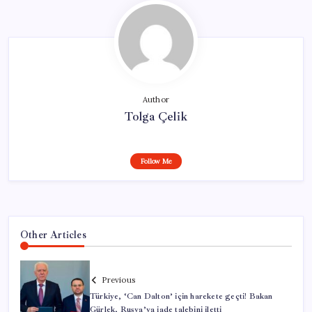
Author
Tolga Çelik
Follow Me
Other Articles
Previous
Türkiye, ‘Can Dalton’ için harekete geçti! Bakan
Gürlek, Rusya’ya iade talebini iletti