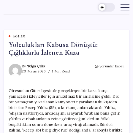
Skip
to
content
EĞITIM
Yolculukları Kabusa Dönüştü:
Çığlıklarla İzlenen Kaza
Yolculukları
By
Tolga Çelik
yorumlar kapalı
Kabusa
20 Mayıs 2026
1 Min Read
Dönüştü:
Çığlıklarla
İzlenen
Giresun’un Güce ilçesinde gerçekleşen bir kaza, karşı
Kaza
yamaçtaki izleyiciler için unutulmaz bir anı haline geldi. Dik
için
bir yamaçtan yuvarlanan kamyonette yaralanan iki kişiden
biri olan Recep Yıldız (59), o korkunç anları aktardı. Yıldız,
“Akşam saatleriydi, arkadaşımı arayarak ‘Arabanı bana getir,
yüküm var babamların evine götüreceğim’ dedim. Yükü
boşalttıktan sonra dönerken, araç virajı alamadı. Sürücü
Rahmi, ‘Recep abi biz gidiyoruz’ dediği anda, arabayla birlikte