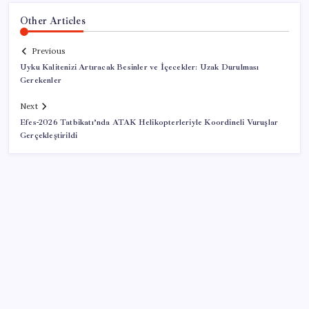
Other Articles
Previous
Uyku Kalitenizi Artıracak Besinler ve İçecekler: Uzak Durulması
Gerekenler
Next
Efes-2026 Tatbikatı’nda ATAK Helikopterleriyle Koordineli Vuruşlar
Gerçekleştirildi
SON YAZILAR