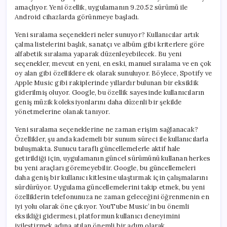
amaçlıyor. Yeni özellik, uygulamanın 9.20.52 sürümü ile
Android cihazlarda görünmeye başladı.
Yeni sıralama seçenekleri neler sunuyor? Kullanıcılar artık
çalma listelerini başlık, sanatçı ve albüm gibi kriterlere göre
alfabetik sıralama yaparak düzenleyebilecek. Bu yeni
seçenekler, mevcut en yeni, en eski, manuel sıralama ve en çok
oy alan gibi özelliklere ek olarak sunuluyor. Böylece, Spotify ve
Apple Music gibi rakiplerinde yıllardır bulunan bir eksiklik
giderilmiş oluyor. Google, bu özellik sayesinde kullanıcıların
geniş müzik koleksiyonlarını daha düzenli bir şekilde
yönetmelerine olanak tanıyor.
Yeni sıralama seçeneklerine ne zaman erişim sağlanacak?
Özellikler, şu anda kademeli bir sunum süreci ile kullanıcılarla
buluşmakta. Sunucu taraflı güncellemelerle aktif hale
getirildiği için, uygulamanın güncel sürümünü kullanan herkes
bu yeni araçları göremeyebilir. Google, bu güncellemeleri
daha geniş bir kullanıcı kitlesine ulaştırmak için çalışmalarını
sürdürüyor. Uygulama güncellemelerini takip etmek, bu yeni
özelliklerin telefonunuza ne zaman geleceğini öğrenmenin en
iyi yolu olarak öne çıkıyor. YouTube Music’in bu önemli
eksikliği gidermesi, platformun kullanıcı deneyimini
iyileştirmek adına atılan önemli bir adım olarak