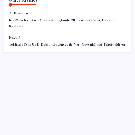
Previous
Kız Meselesi Kanlı Olayla Sonuçlandı: 28 Yaşındaki Genç Hayatını
Kaybetti
Next
Tehlikeli Yeni USB Kablo: Hacknect ile Veri Güvenliğinizi Tehdit Ediyor
SON YAZILAR
Pezeşkiyan: Teslim olmaya zorlanırsak savaşırız,
boyun eğmeyiz