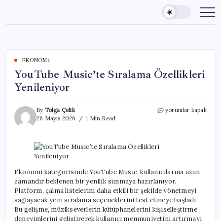
Skip
to
content
EKONOMI
YouTube Music’te Sıralama Özellikleri
Yenileniyor
YouTube
By
Tolga Çelik
yorumlar kapalı
Music’te
26 Mayıs 2026
1 Min Read
Sıralama
Özellikleri
Yenileniyor
için
Ekonomi kategorisinde YouTube Music, kullanıcılarına uzun
zamandır beklenen bir yenilik sunmaya hazırlanıyor.
Platform, çalma listelerini daha etkili bir şekilde yönetmeyi
sağlayacak yeni sıralama seçeneklerini test etmeye başladı.
Bu gelişme, müzikseverlerin kütüphanelerini kişiselleştirme
deneyimlerini geliştirerek kullanıcı memnuniyetini artırmayı