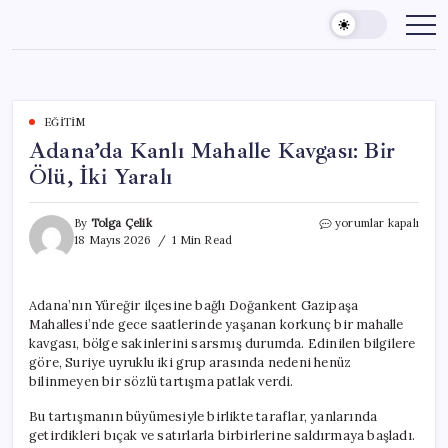
Skip
to
content
EĞITIM
Adana’da Kanlı Mahalle Kavgası: Bir
Ölü, İki Yaralı
Adana’da
By
Tolga Çelik
yorumlar kapalı
Kanlı
18 Mayıs 2026
1 Min Read
Mahalle
Kavgası:
Bir
Adana’nın Yüreğir ilçesine bağlı Doğankent Gazipaşa
Ölü,
Mahallesi’nde gece saatlerinde yaşanan korkunç bir mahalle
İki
Yaralı
kavgası, bölge sakinlerini sarsmış durumda. Edinilen bilgilere
için
göre, Suriye uyruklu iki grup arasında nedeni henüz
bilinmeyen bir sözlü tartışma patlak verdi.
Bu tartışmanın büyümesiyle birlikte taraflar, yanlarında
getirdikleri bıçak ve satırlarla birbirlerine saldırmaya başladı.