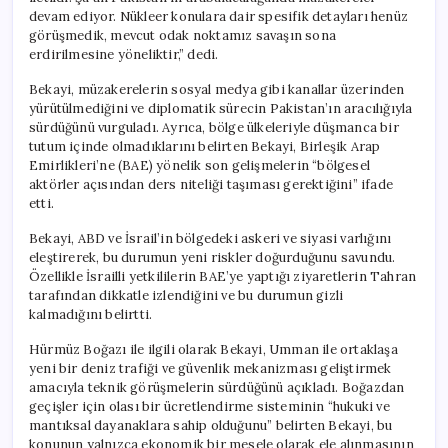
devam ediyor. Nükleer konulara dair spesifik detayları henüz
görüşmedik, mevcut odak noktamız savaşın sona
erdirilmesine yöneliktir,” dedi.
Bekayi, müzakerelerin sosyal medya gibi kanallar üzerinden
yürütülmediğini ve diplomatik sürecin Pakistan’ın aracılığıyla
sürdüğünü vurguladı. Ayrıca, bölge ülkeleriyle düşmanca bir
tutum içinde olmadıklarını belirten Bekayi, Birleşik Arap
Emirlikleri’ne (BAE) yönelik son gelişmelerin “bölgesel
aktörler açısından ders niteliği taşıması gerektiğini” ifade
etti.
Bekayi, ABD ve İsrail’in bölgedeki askeri ve siyasi varlığını
eleştirerek, bu durumun yeni riskler doğurduğunu savundu.
Özellikle İsrailli yetkililerin BAE’ye yaptığı ziyaretlerin Tahran
tarafından dikkatle izlendiğini ve bu durumun gizli
kalmadığını belirtti.
Hürmüz Boğazı ile ilgili olarak Bekayi, Umman ile ortaklaşa
yeni bir deniz trafiği ve güvenlik mekanizması geliştirmek
amacıyla teknik görüşmelerin sürdüğünü açıkladı. Boğazdan
geçişler için olası bir ücretlendirme sisteminin “hukuki ve
mantıksal dayanaklara sahip olduğunu” belirten Bekayi, bu
konunun yalnızca ekonomik bir mesele olarak ele alınmasının