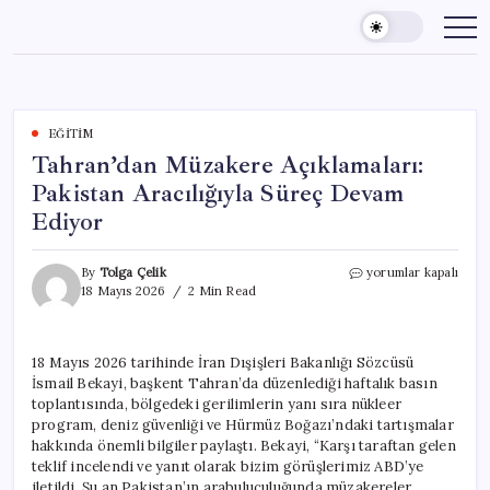
Skip
to
content
EĞITIM
Tahran’dan Müzakere Açıklamaları:
Pakistan Aracılığıyla Süreç Devam
Ediyor
Tahran’dan
By
Tolga Çelik
yorumlar kapalı
Müzakere
18 Mayıs 2026
2 Min Read
Açıklamaları:
Pakistan
Aracılığıyla
18 Mayıs 2026 tarihinde İran Dışişleri Bakanlığı Sözcüsü
Süreç
İsmail Bekayi, başkent Tahran’da düzenlediği haftalık basın
Devam
Ediyor
toplantısında, bölgedeki gerilimlerin yanı sıra nükleer
için
program, deniz güvenliği ve Hürmüz Boğazı’ndaki tartışmalar
hakkında önemli bilgiler paylaştı. Bekayi, “Karşı taraftan gelen
teklif incelendi ve yanıt olarak bizim görüşlerimiz ABD’ye
iletildi. Şu an Pakistan’ın arabuluculuğunda müzakereler