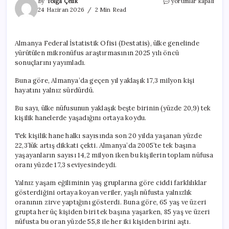
Almanya’da
By
Tolga Çelik
yorumlar kapalı
yalnız
24 Haziran 2026
2 Min Read
yaşayanların
sayısı
17,3
Almanya Federal İstatistik Ofisi (Destatis), ülke genelinde
milyona
yürütülen mikronüfus araştırmasının 2025 yılı öncü
çıktı
için
sonuçlarını yayımladı.
Buna göre, Almanya’da geçen yıl yaklaşık 17,3 milyon kişi
hayatını yalnız sürdürdü.
Bu sayı, ülke nüfusunun yaklaşık beşte birinin (yüzde 20,9) tek
kişilik hanelerde yaşadığını ortaya koydu.
Tek kişilik hane halkı sayısında son 20 yılda yaşanan yüzde
22,3’lük artış dikkati çekti. Almanya’da 2005’te tek başına
yaşayanların sayısı 14,2 milyon iken bu kişilerin toplam nüfusa
oranı yüzde 17,3 seviyesindeydi.
Yalnız yaşam eğiliminin yaş gruplarına göre ciddi farklılıklar
gösterdiğini ortaya koyan veriler, yaşlı nüfusta yalnızlık
oranının zirve yaptığını gösterdi. Buna göre, 65 yaş ve üzeri
grupta her üç kişiden biri tek başına yaşarken, 85 yaş ve üzeri
nüfusta bu oran yüzde 55,8 ile her iki kişiden birini aştı.