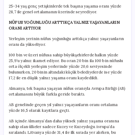
25-34 yaş genç yetişkinlerde tek başına yaşama oranı yüzde
28,7 ile genel ortalamanın üzerinde seyrediyor.
NÜFUS YOĞUNLUĞU ARTTIKÇA YALNIZ YAŞAYANLARIN
ORANI ARTIYOR
Yerleşim yerinin nüfus yoğunluğu arttıkça yalnız yaşayanların
oranı da yükseliyor.
100 bin ve üzeri nüfusa sahip büyükşehirlerde halkın yüzde
25,9’u yalnız ikamet ediyor. Bu oran 20 bin ila 100 bin nüfuslu
orta ölçekli yerleşim yerlerinde yüzde 20,6 seviyesinde
bulunurken, 20 binin altındaki küçük belediyelerde ise yüzde
17,2 ile en düşük yalnız yaşama oranı kaydedildi.
Almanya, tek başına yaşayan nüfus oranıyla Avrupa Birliği (AB)
ortalamasını büyük farkla geride bıraktı.
AB genelinde geçen yıl yalnız yaşayanların oranı ortalama
yüzde 16,5 olarak kayıtlara geçti.
AB içinde Almanya’dan daha yüksek yalnız yaşama oranına
sahip olan ülkeler sadece Kuzey ve Kuzeydoğu Avrupa’da
sıralandı. Litvanya yüzde 31,4 ile ilk sırada yer alırken, bu