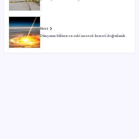
Next
Dünyanın bilinen en eski asteroit krateri doğrulandı
SON YAZILAR
Pezeşkiyan: Teslim olmaya zorlanırsak savaşırız,
boyun eğmeyiz