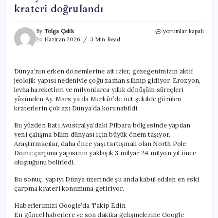
krateri doğrulandı
Dünyanın
By
Tolga Çelik
yorumlar kapalı
bilinen
24 Haziran 2026
3 Min Read
en
eski
asteroit
Dünya’nın erken dönemlerine ait izler, gezegenimizin aktif
krateri
jeolojik yapısı nedeniyle çoğu zaman silinip gidiyor. Erozyon,
doğrulandı
için
levha hareketleri ve milyonlarca yıllık dönüşüm süreçleri
yüzünden Ay, Mars ya da Merkür’de net şekilde görülen
kraterlerin çok azı Dünya’da korunabildi.
Bu yüzden Batı Avustralya’daki Pilbara bölgesinde yapılan
yeni çalışma bilim dünyası için büyük önem taşıyor.
Araştırmacılar, daha önce yaşı tartışmalı olan North Pole
Dome çarpma yapısının yaklaşık 3 milyar 24 milyon yıl önce
oluştuğunu belirledi.
Bu sonuç, yapıyı Dünya üzerinde şu anda kabul edilen en eski
çarpma krateri konumuna getiriyor.
Haberlerimizi Google’da Takip Edin
En güncel haberlere ve son dakika gelişmelerine Google