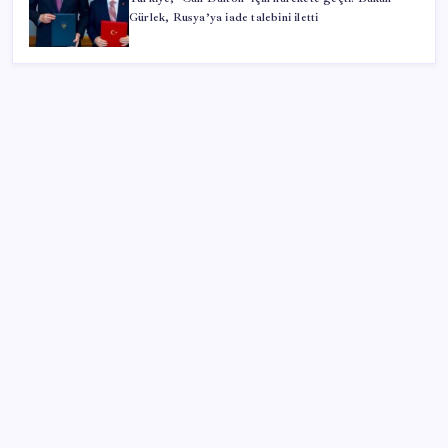
Gürlek, Rusya’ya iade talebini iletti
SON YAZILAR
İBB Davası’nda yeni gelişme: Tahliye kararı çıkmadı!
Dervişoğlu’ndan ‘Bayrak kaldırıyorum’ mitingine
çağrı
Ekonomide 1987 çöküşü mümkün… Efsane yatırımcı
Michael Burry’den rekor kıran borsada felaket
senaryosu