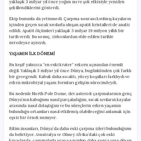
yaklaşık 3 milyar yıl önce yoğun ısı ve şok etkisiyle yeniden
şekillendiklerini gösterdi.
Ekip bununla da yetinmedi. Çarpma sonrası kırılmış kayaların
içinden geçen sıcak sıvılarla oluşan apatit kristalleri de analiz
edildi. Apatit ölçümleri yaklaşık 3 milyar 19 milyon yıllık bir
tarih verdi. Bu sonuç, zirkonlardan elde edilen tarihle
neredeyse aynıydı.
YAŞAMIN İLK DÖNEMİ
Bu keşif yalnızca “en eski krater” rekoru açısından önemli
değil. Yaklaşık 3 milyar yıl önce Dünya, bugünkünden çok farklı
bir gezegendi. Kabuk daha sıcaktı, yüzey koşulları farklıydı ve
erken mikrobiyal yaşam formları gelişim sürecindeydi.
Bu nedenle North Pole Dome, dev asteroit çarpmalarının genç
Dünya’nın kabuğunu nasıl parçaladığını, sıcak sıvıların kayalar
arasında nasıl dolaştığını ve bu süreçlerin erken yaşamın
bulunduğu ortamları nasıl etkilemiş olabileceğini anlamak için
eşsiz bir örnek sunuyor.
Bilim insanları, Dünya’da daha eski çarpma izleri bulunduğunu
da belirtiyor. Avustralya ve Güney Afrika’daki çok eski
kayaçlarda, çarpmalarla uzaya savrulup daha sonra yere düşen