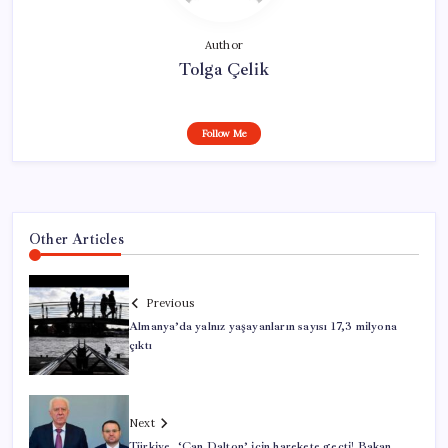
Author
Tolga Çelik
Follow Me
Other Articles
Previous
Almanya’da yalnız yaşayanların sayısı 17,3 milyona
çıktı
Next
Türkiye, ‘Can Dalton’ için harekete geçti! Bakan