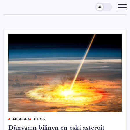
Skip
to
content
EKONOMI
HABER
Dünyanın bilinen en eski asteroit