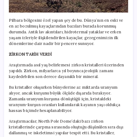
Pilbara bölgesini özel yapan şey de bu. Dünya’nın en eski ve
en az bozulmuş kayaçlarından bazıları burada korunmuş
durumda. Antik lav akıntıları, hidrotermal yataklar ve erken
yaşam izleriyle ilişkilendirilen kayaçlar, gezegenimizin ilk
dönemlerine dair nadir bir pencere sunuyor.
ZİRKON TARİH VERDİ
Araştırmada asıl yaş belirlemesi zirkon kristalleri üzerinden
yapıldı. Zirkon, milyarlarca yıl boyunca jeolojik zamanı
kaydedebilen son derece dayanıklı bir mineral.
Bu kristaller oluşurken bünyelerine az miktarda uranyum
alıyor, ancak kurşunu büyük ölçüde dışarıda bırakıyor.
Zamanla uranyum kurşuna dönüştüğü için, kristaldeki
uranyum-kurşun oranları kullanılarak kayanın yaşı oldukça
hassas biçimde hesaplanabiliyor.
Araştırmacılar, North Pole Dome’daki bazı zirkon
kristallerinde çarpma sırasında oluştuğu düşünülen sıra dışı
dallanmış ve iskeletimsi yapılar tespit etti. Bu kristaller,