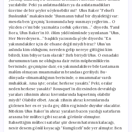
yazılabilir. Peki ya anlatmadıkları ya da anlatamadıkları
üzerine de bir şeyler söylenebilir mi? Ulus Baker “Felsefi
Suskunluk” makalesinde “Susmanın tuhaf bir diyalektiği var:
mesela ben ‘geçmiş’ konusunda hep susmayı yeğlerim… O
yüzden cv’mi bile yazmakta zorluk çekerim…” diyordu. Tanıl
Bora, Ulus Baker’in 10. ölüm yıldönümünde yayınlanan “Ulus,
Her Neredeysen…” başlıklı yazısında şöyle diyordu: “En
yakınındakiler için de efsane değil miydi biraz? Ulus’un
aslında kim olduğunu, nereden gelip nereye gittiğini kim
bilirdi, kim biliyor tam olarak? Sırlı biriydi Ulus. O esnadaki
durumunun tam ne olduğuna dair rutin müphemliklerin
berisinde, geçmişine dair, en yakınındakilere bile tastamam
malûm olmayan muammaların brandası geriliydi. Bu-
dünyada-olmamaklığının berisinde, o muammalar vardı
muhakkak. Ama işte; oralar, herkese yasaktı.” Peki, oralar
neden herkese yasaktı? Bousquet’in dizesinden devraldığı
yaraları zihninin ahraz kıvrımlarında hapsetmiş olabilir
miydi? Olabilir elbet. Ancak zihnin ahraz kıvrımlarında
gizlenen her es er ya da geç dilin ezgisinde duyulur olacaktır.
Nitekim Ulus Baker’in ahraz yaraları bazen yazdığı satırların
arasına bir mülteci gibi sızarak görünür olmuştur.
Bahsettiğim mülteci satırlar şiir desem hatırının kalacağı,
nesir desem gönül koyacağı “Kumgüzeli”nde yer almıştır. Ben