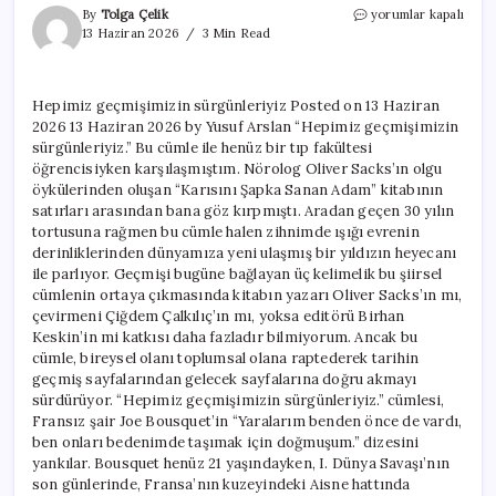
Hepimiz
By
Tolga Çelik
yorumlar kapalı
geçmişimizin
13 Haziran 2026
3 Min Read
sürgünleriyiz
için
Hepimiz geçmişimizin sürgünleriyiz Posted on 13 Haziran
2026 13 Haziran 2026 by Yusuf Arslan “Hepimiz geçmişimizin
sürgünleriyiz.” Bu cümle ile henüz bir tıp fakültesi
öğrencisiyken karşılaşmıştım. Nörolog Oliver Sacks’ın olgu
öykülerinden oluşan “Karısını Şapka Sanan Adam” kitabının
satırları arasından bana göz kırpmıştı. Aradan geçen 30 yılın
tortusuna rağmen bu cümle halen zihnimde ışığı evrenin
derinliklerinden dünyamıza yeni ulaşmış bir yıldızın heyecanı
ile parlıyor. Geçmişi bugüne bağlayan üç kelimelik bu şiirsel
cümlenin ortaya çıkmasında kitabın yazarı Oliver Sacks’ın mı,
çevirmeni Çiğdem Çalkılıç’ın mı, yoksa editörü Birhan
Keskin’in mi katkısı daha fazladır bilmiyorum. Ancak bu
cümle, bireysel olanı toplumsal olana raptederek tarihin
geçmiş sayfalarından gelecek sayfalarına doğru akmayı
sürdürüyor. “Hepimiz geçmişimizin sürgünleriyiz.” cümlesi,
Fransız şair Joe Bousquet’in “Yaralarım benden önce de vardı,
ben onları bedenimde taşımak için doğmuşum.” dizesini
yankılar. Bousquet henüz 21 yaşındayken, I. Dünya Savaşı’nın
son günlerinde, Fransa’nın kuzeyindeki Aisne hattında