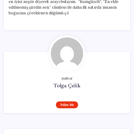
en iyisi neşiir diyerek arayı bulayım. “Kumgüzeli”; “En elde
edilmemiş şiirdin sen.” cümlesi ile daha ilk satırda insanın
boğazına çöreklenen düğümü çö
Author
Tolga Çelik
Follow Me