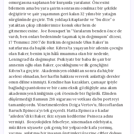
omurgasına saplanan bir kurşunla yaralanır. Öncesini
bilemem ama bu yara şairin sonrasını onulmaz bir şekilde
değiştirir ve şair yaşamının geri kalan 32 yılını bir yatağın
sürgününde geçirir. Tek yoldaşı kitaplardır ve “bu dize” o
yataktan çıkıp zihinlerimize konuk olur hem de
gitmemecesine. Joe Bousquet’in “Yaralarım benden önce de
vardı, ben onları bedenimde taşımak için doğmuşum” dizesi,
17 Temmuz 2007’de Birikim dergisinde Ulus Baker’in
satırlarına da başlık olur. Kıbrıs’ta yaşayan bir ailenin çocuğu
olan Baker, benim için hâlâ muamma olan bir nedenle,
Leningrad’da doğmuştur. Psikiyatr bir baba ile şair bir
annenin oğlu olan Baker, çocukluğunu ve ilk gençliğini
Kıbrıs’ta geçirir. Akademisyen olduktan sonra da hiçbir
acelesi olmadan, her harfin hakkını vererek anlattığı dersler
onun diline sinmişti. Kendine has kazakları, çamaşır ipiyle
bağladığı pantolonu ve bir camı eksik gözlüğüyle ana akım
akademisyen kimliğinin çok ötesinde bir figürdü. Elinden
düşürmediği Samsun 216 sigarası ve votkası da bu portreyi
tamamlıyordu. Yönetmenlerden Dziga Vertov’u, filozoflardan
Baruch Spinoza’yı tek geçerdi. Hatta Spinoza o kadar
“aileden”di ki Baker, ikiz siyam kedilerine Psinoza adını
vermişti. Sosyolojiden felsefeye, sinemadan edebiyata,
müzikten siyasete çok geniş bir yelpazede kafa yormuş,
yazmış, anlatmış bir insanın üretimleri üzerine ciltler dolusu