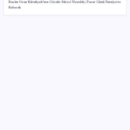
Rasim Ozan Kütahyalı’nın Gözaltı Süresi Uzatıldı; Pazar Günü Emniyette
Kalacak
SON YAZILAR
ABD, İran bağlantılı kripto para borsasına yaptırım
uyguladı
İYİ Parti’den ‘çerçeve yasa’ hamlesi: Komisyon’dan
canlı yayın açtı
Katlanabilir telefonda incelik yarışı kızıştı: HONOR
Magic V6 Türkiye’de