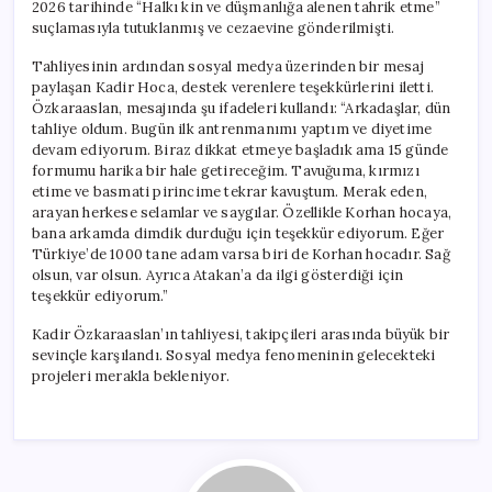
2026 tarihinde “Halkı kin ve düşmanlığa alenen tahrik etme”
suçlamasıyla tutuklanmış ve cezaevine gönderilmişti.
Tahliyesinin ardından sosyal medya üzerinden bir mesaj
paylaşan Kadir Hoca, destek verenlere teşekkürlerini iletti.
Özkaraaslan, mesajında şu ifadeleri kullandı: “Arkadaşlar, dün
tahliye oldum. Bugün ilk antrenmanımı yaptım ve diyetime
devam ediyorum. Biraz dikkat etmeye başladık ama 15 günde
formumu harika bir hale getireceğim. Tavuğuma, kırmızı
etime ve basmati pirincime tekrar kavuştum. Merak eden,
arayan herkese selamlar ve saygılar. Özellikle Korhan hocaya,
bana arkamda dimdik durduğu için teşekkür ediyorum. Eğer
Türkiye’de 1000 tane adam varsa biri de Korhan hocadır. Sağ
olsun, var olsun. Ayrıca Atakan’a da ilgi gösterdiği için
teşekkür ediyorum.”
Kadir Özkaraaslan’ın tahliyesi, takipçileri arasında büyük bir
sevinçle karşılandı. Sosyal medya fenomeninin gelecekteki
projeleri merakla bekleniyor.