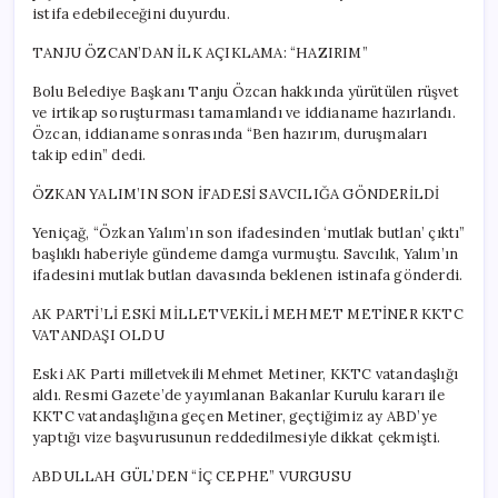
istifa edebileceğini duyurdu.
TANJU ÖZCAN’DAN İLK AÇIKLAMA: “HAZIRIM”
Bolu Belediye Başkanı Tanju Özcan hakkında yürütülen rüşvet
ve irtikap soruşturması tamamlandı ve iddianame hazırlandı.
Özcan, iddianame sonrasında “Ben hazırım, duruşmaları
takip edin” dedi.
ÖZKAN YALIM’IN SON İFADESİ SAVCILIĞA GÖNDERİLDİ
Yeniçağ, “Özkan Yalım’ın son ifadesinden ‘mutlak butlan’ çıktı”
başlıklı haberiyle gündeme damga vurmuştu. Savcılık, Yalım’ın
ifadesini mutlak butlan davasında beklenen istinafa gönderdi.
AK PARTİ’Lİ ESKİ MİLLETVEKİLİ MEHMET METİNER KKTC
VATANDAŞI OLDU
Eski AK Parti milletvekili Mehmet Metiner, KKTC vatandaşlığı
aldı. Resmi Gazete’de yayımlanan Bakanlar Kurulu kararı ile
KKTC vatandaşlığına geçen Metiner, geçtiğimiz ay ABD’ye
yaptığı vize başvurusunun reddedilmesiyle dikkat çekmişti.
ABDULLAH GÜL’DEN “İÇ CEPHE” VURGUSU