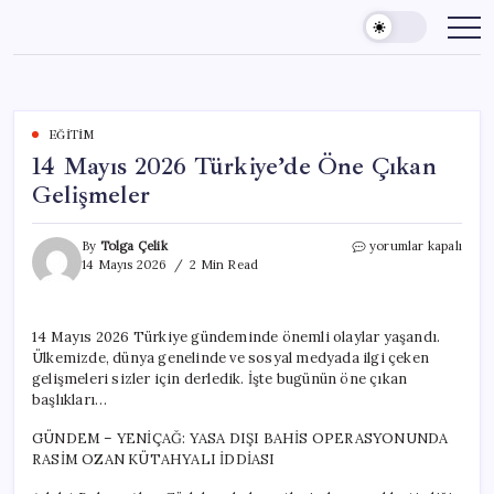
Skip
to
content
EĞITIM
14 Mayıs 2026 Türkiye’de Öne Çıkan
Gelişmeler
14
By
Tolga Çelik
yorumlar kapalı
Mayıs
14 Mayıs 2026
2 Min Read
2026
Türkiye’de
Öne
14 Mayıs 2026 Türkiye gündeminde önemli olaylar yaşandı.
Çıkan
Ülkemizde, dünya genelinde ve sosyal medyada ilgi çeken
Gelişmeler
için
gelişmeleri sizler için derledik. İşte bugünün öne çıkan
başlıkları…
GÜNDEM – YENİÇAĞ: YASA DIŞI BAHİS OPERASYONUNDA
RASİM OZAN KÜTAHYALI İDDİASI