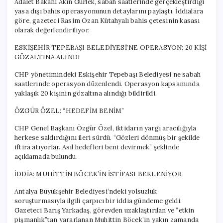
Adalet Bakanı Akın Gürlek, sabah saatlerinde gerçekleştirdiği
yasa dışı bahis operasyonunun detaylarını paylaştı. İddialara
göre, gazeteci Rasim Ozan Kütahyalı bahis çetesinin kasası
olarak değerlendiriliyor.
ESKİŞEHİR TEPEBAŞI BELEDİYESİ’NE OPERASYON: 20 KİŞİ
GÖZALTINA ALINDI
CHP yönetimindeki Eskişehir Tepebaşı Belediyesi’ne sabah
saatlerinde operasyon düzenlendi. Operasyon kapsamında
yaklaşık 20 kişinin gözaltına alındığı bildirildi.
ÖZGÜR ÖZEL: “HEDEFİM BENİM”
CHP Genel Başkanı Özgür Özel, iktidarın yargı aracılığıyla
herkese saldırdığını ileri sürdü. “Gözleri dönmüş bir şekilde
iftira atıyorlar. Asıl hedefleri beni devirmek” şeklinde
açıklamada bulundu.
İDDİA: MUHİTTİN BÖCEK’İN İSTİFASI BEKLENİYOR
Antalya Büyükşehir Belediyesi’ndeki yolsuzluk
soruşturmasıyla ilgili çarpıcı bir iddia gündeme geldi.
Gazeteci Barış Yarkadaş, görevden uzaklaştırılan ve “etkin
pişmanlık”tan yararlanan Muhittin Böcek’in yakın zamanda