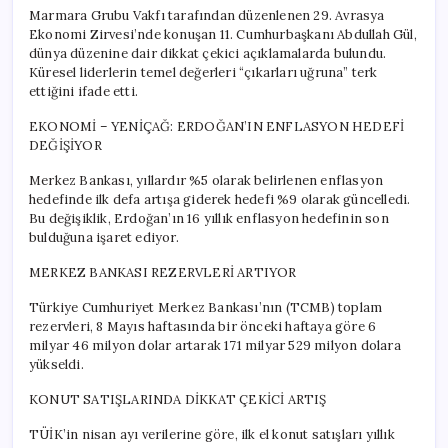
Marmara Grubu Vakfı tarafından düzenlenen 29. Avrasya
Ekonomi Zirvesi’nde konuşan 11. Cumhurbaşkanı Abdullah Gül,
dünya düzenine dair dikkat çekici açıklamalarda bulundu.
Küresel liderlerin temel değerleri “çıkarları uğruna” terk
ettiğini ifade etti.
EKONOMİ – YENİÇAĞ: ERDOĞAN’IN ENFLASYON HEDEFİ
DEĞİŞİYOR
Merkez Bankası, yıllardır %5 olarak belirlenen enflasyon
hedefinde ilk defa artışa giderek hedefi %9 olarak güncelledi.
Bu değişiklik, Erdoğan’ın 16 yıllık enflasyon hedefinin son
bulduğuna işaret ediyor.
MERKEZ BANKASI REZERVLERİ ARTIYOR
Türkiye Cumhuriyet Merkez Bankası’nın (TCMB) toplam
rezervleri, 8 Mayıs haftasında bir önceki haftaya göre 6
milyar 46 milyon dolar artarak 171 milyar 529 milyon dolara
yükseldi.
KONUT SATIŞLARINDA DİKKAT ÇEKİCİ ARTIŞ
TÜİK’in nisan ayı verilerine göre, ilk el konut satışları yıllık