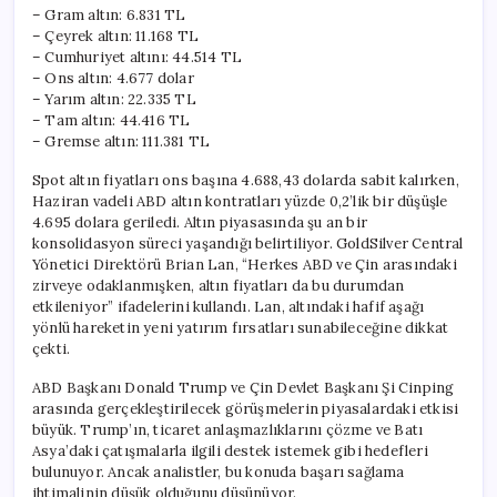
– Gram altın: 6.831 TL
– Çeyrek altın: 11.168 TL
– Cumhuriyet altını: 44.514 TL
– Ons altın: 4.677 dolar
– Yarım altın: 22.335 TL
– Tam altın: 44.416 TL
– Gremse altın: 111.381 TL
Spot altın fiyatları ons başına 4.688,43 dolarda sabit kalırken,
Haziran vadeli ABD altın kontratları yüzde 0,2’lik bir düşüşle
4.695 dolara geriledi. Altın piyasasında şu an bir
konsolidasyon süreci yaşandığı belirtiliyor. GoldSilver Central
Yönetici Direktörü Brian Lan, “Herkes ABD ve Çin arasındaki
zirveye odaklanmışken, altın fiyatları da bu durumdan
etkileniyor” ifadelerini kullandı. Lan, altındaki hafif aşağı
yönlü hareketin yeni yatırım fırsatları sunabileceğine dikkat
çekti.
ABD Başkanı Donald Trump ve Çin Devlet Başkanı Şi Cinping
arasında gerçekleştirilecek görüşmelerin piyasalardaki etkisi
büyük. Trump’ın, ticaret anlaşmazlıklarını çözme ve Batı
Asya’daki çatışmalarla ilgili destek istemek gibi hedefleri
bulunuyor. Ancak analistler, bu konuda başarı sağlama
ihtimalinin düşük olduğunu düşünüyor.