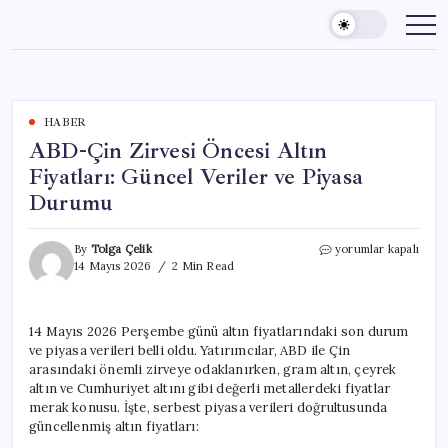
Skip
to
content
HABER
ABD-Çin Zirvesi Öncesi Altın
Fiyatları: Güncel Veriler ve Piyasa
Durumu
ABD-
By
Tolga Çelik
yorumlar kapalı
Çin
14 Mayıs 2026
2 Min Read
Zirvesi
Öncesi
Altın
14 Mayıs 2026 Perşembe günü altın fiyatlarındaki son durum
Fiyatları:
ve piyasa verileri belli oldu. Yatırımcılar, ABD ile Çin
Güncel
Veriler
arasındaki önemli zirveye odaklanırken, gram altın, çeyrek
ve
altın ve Cumhuriyet altını gibi değerli metallerdeki fiyatlar
Piyasa
merak konusu. İşte, serbest piyasa verileri doğrultusunda
Durumu
güncellenmiş altın fiyatları:
için