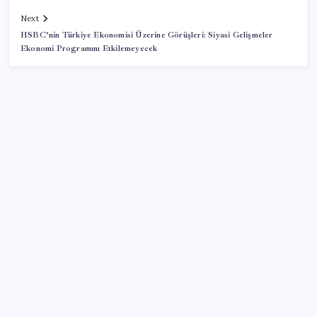
Next
HSBC’nin Türkiye Ekonomisi Üzerine Görüşleri: Siyasi Gelişmeler
Ekonomi Programını Etkilemeyecek
SON YAZILAR
İYİ Parti’den ‘çerçeve yasa’ hamlesi: Komisyon’dan
canlı yayın açtı
Katlanabilir telefonda incelik yarışı kızıştı: HONOR
Magic V6 Türkiye’de
Huawei Nova 16 SE 8500mAh Batarya ve Uydu