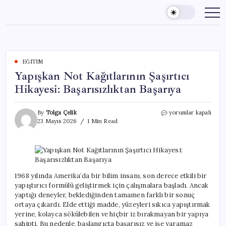
Skip
to
content
EĞITIM
Yapışkan Not Kağıtlarının Şaşırtıcı
Hikayesi: Başarısızlıktan Başarıya
Yapışkan
By
Tolga Çelik
yorumlar kapalı
Not
23 Mayıs 2026
1 Min Read
Kağıtlarının
Şaşırtıcı
Hikayesi:
Başarısızlıktan
Başarıya
için
1968 yılında Amerika’da bir bilim insanı, son derece etkili bir
yapıştırıcı formülü geliştirmek için çalışmalara başladı. Ancak
yaptığı deneyler, beklediğinden tamamen farklı bir sonuç
ortaya çıkardı. Elde ettiği madde, yüzeyleri sıkıca yapıştırmak
yerine, kolayca sökülebilen ve hiçbir iz bırakmayan bir yapıya
sahipti. Bu nedenle, başlangıçta başarısız ve işe yaramaz