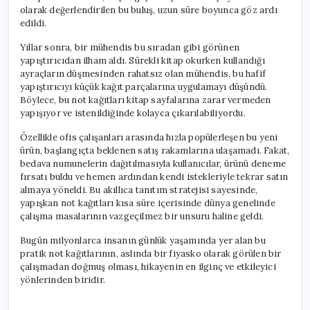
olarak değerlendirilen bu buluş, uzun süre boyunca göz ardı
edildi.
Yıllar sonra, bir mühendis bu sıradan gibi görünen
yapıştırıcıdan ilham aldı. Sürekli kitap okurken kullandığı
ayraçların düşmesinden rahatsız olan mühendis, bu hafif
yapıştırıcıyı küçük kağıt parçalarına uygulamayı düşündü.
Böylece, bu not kağıtları kitap sayfalarına zarar vermeden
yapışıyor ve istenildiğinde kolayca çıkarılabiliyordu.
Özellikle ofis çalışanları arasında hızla popülerleşen bu yeni
ürün, başlangıçta beklenen satış rakamlarına ulaşamadı. Fakat,
bedava numunelerin dağıtılmasıyla kullanıcılar, ürünü deneme
fırsatı buldu ve hemen ardından kendi istekleriyle tekrar satın
almaya yöneldi. Bu akıllıca tanıtım stratejisi sayesinde,
yapışkan not kağıtları kısa süre içerisinde dünya genelinde
çalışma masalarının vazgeçilmez bir unsuru haline geldi.
Bugün milyonlarca insanın günlük yaşamında yer alan bu
pratik not kağıtlarının, aslında bir fiyasko olarak görülen bir
çalışmadan doğmuş olması, hikayenin en ilginç ve etkileyici
yönlerinden biridir.